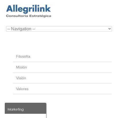
Filosofía
Misión
Visión
Valores