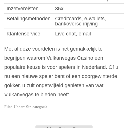
Inzetvereisten
35x
Betalingsmethoden
Creditcards, e-wallets,
bankoverschrijving
Klantenservice
Live chat, email
Met al deze voordelen is het gemakkelijk te
begrijpen waarom Vulkanvegas Casino een
populaire keuze is voor spelers in Nederland. Of u
nu een nieuwe speler bent of een doorgewinterde
gokker, u zult ongetwijfeld genieten van wat
Vulkanvegas te bieden heeft.
Filed Under:
Sin categoría