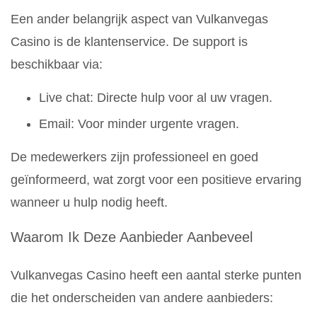
Een ander belangrijk aspect van Vulkanvegas
Casino is de klantenservice. De support is
beschikbaar via:
Live chat: Directe hulp voor al uw vragen.
Email: Voor minder urgente vragen.
De medewerkers zijn professioneel en goed
geïnformeerd, wat zorgt voor een positieve ervaring
wanneer u hulp nodig heeft.
Waarom Ik Deze Aanbieder Aanbeveel
Vulkanvegas Casino heeft een aantal sterke punten
die het onderscheiden van andere aanbieders: