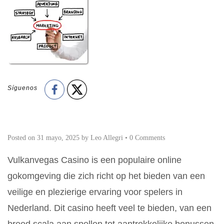
Síguenos
Posted on
31 mayo, 2025
by
Leo Allegri
•
0 Comments
Vulkanvegas Casino is een populaire online
gokomgeving die zich richt op het bieden van een
veilige en plezierige ervaring voor spelers in
Nederland. Dit casino heeft veel te bieden, van een