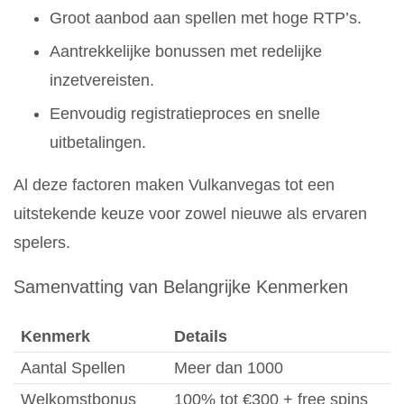
Groot aanbod aan spellen met hoge RTP’s.
Aantrekkelijke bonussen met redelijke
inzetvereisten.
Eenvoudig registratieproces en snelle
uitbetalingen.
Al deze factoren maken Vulkanvegas tot een
uitstekende keuze voor zowel nieuwe als ervaren
spelers.
Samenvatting van Belangrijke Kenmerken
Kenmerk
Details
Aantal Spellen
Meer dan 1000
Welkomstbonus
100% tot €300 + free spins