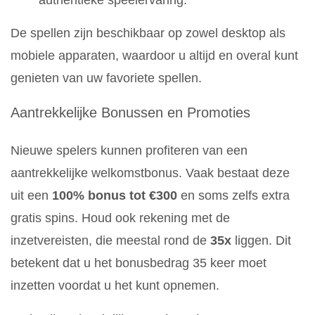
authentieke speelervaring.
De spellen zijn beschikbaar op zowel desktop als
mobiele apparaten, waardoor u altijd en overal kunt
genieten van uw favoriete spellen.
Aantrekkelijke Bonussen en Promoties
Nieuwe spelers kunnen profiteren van een
aantrekkelijke welkomstbonus. Vaak bestaat deze
uit een
100% bonus tot €300
en soms zelfs extra
gratis spins. Houd ook rekening met de
inzetvereisten, die meestal rond de
35x
liggen. Dit
betekent dat u het bonusbedrag 35 keer moet
inzetten voordat u het kunt opnemen.