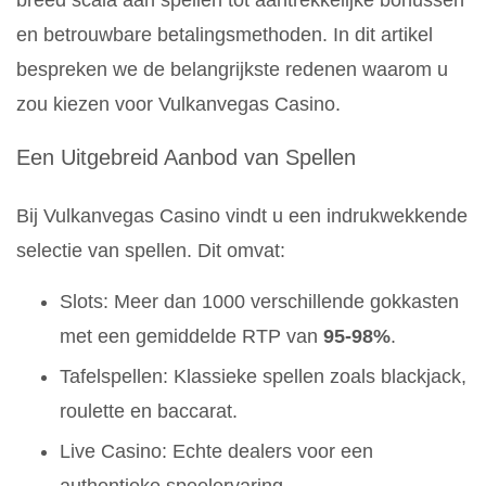
breed scala aan spellen tot aantrekkelijke bonussen
en betrouwbare betalingsmethoden. In dit artikel
bespreken we de belangrijkste redenen waarom u
zou kiezen voor Vulkanvegas Casino.
Een Uitgebreid Aanbod van Spellen
Bij Vulkanvegas Casino vindt u een indrukwekkende
selectie van spellen. Dit omvat:
Slots: Meer dan 1000 verschillende gokkasten
met een gemiddelde RTP van
95-98%
.
Tafelspellen: Klassieke spellen zoals blackjack,
roulette en baccarat.
Live Casino: Echte dealers voor een