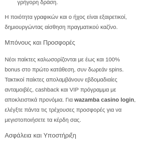
γρήγορη δράση.
Η ποιότητα γραφικών και ο ήχος είναι εξαιρετικοί,
δημιουργώντας αίσθηση πραγματικού καζίνο.
Μπόνους και Προσφορές
Νέοι παίκτες καλωσορίζονται με έως και 100%
bonus στο πρώτο κατάθεση, συν δωρεάν spins.
Τακτικοί παίκτες απολαμβάνουν εβδομαδιαίες
ανταμοιβές, cashback και VIP πρόγραμμα με
αποκλειστικά προνόμια. Για
wazamba casino login
,
ελέγξτε πάντα τις τρέχουσες προσφορές για να
μεγιστοποιήσετε τα κέρδη σας.
Ασφάλεια και Υποστήριξη