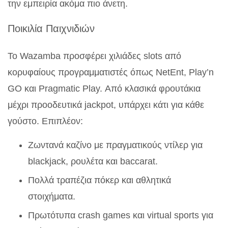
την εμπειρία ακόμα πιο άνετη.
Ποικιλία Παιχνιδιών
Το Wazamba προσφέρει χιλιάδες slots από
κορυφαίους προγραμματιστές όπως NetEnt, Play’n
GO και Pragmatic Play. Από κλασικά φρουτάκια
μέχρι προοδευτικά jackpot, υπάρχει κάτι για κάθε
γούστο. Επιπλέον:
Ζωντανά καζίνο με πραγματικούς ντίλερ για
blackjack, ρουλέτα και baccarat.
Πολλά τραπέζια πόκερ και αθλητικά
στοιχήματα.
Πρωτότυπα crash games και virtual sports για