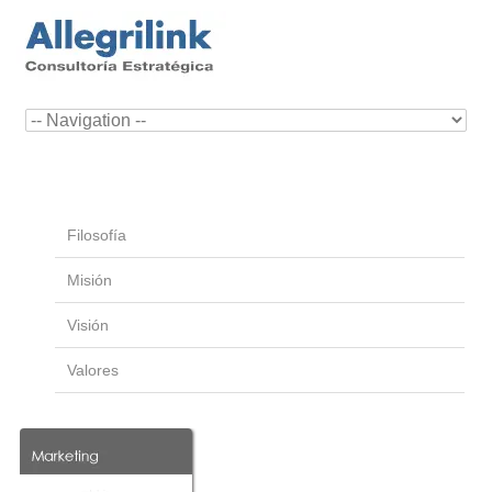
Filosofía
Misión
Visión
Valores