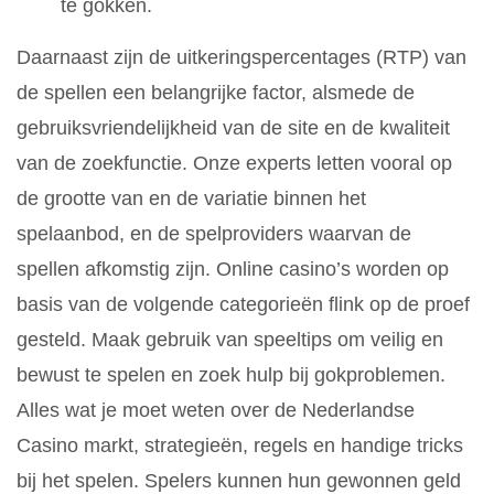
te gokken.
Daarnaast zijn de uitkeringspercentages (RTP) van
de spellen een belangrijke factor, alsmede de
gebruiksvriendelijkheid van de site en de kwaliteit
van de zoekfunctie. Onze experts letten vooral op
de grootte van en de variatie binnen het
spelaanbod, en de spelproviders waarvan de
spellen afkomstig zijn. Online casino’s worden op
basis van de volgende categorieën flink op de proef
gesteld. Maak gebruik van speeltips om veilig en
bewust te spelen en zoek hulp bij gokproblemen.
Alles wat je moet weten over de Nederlandse
Casino markt, strategieën, regels en handige tricks
bij het spelen. Spelers kunnen hun gewonnen geld