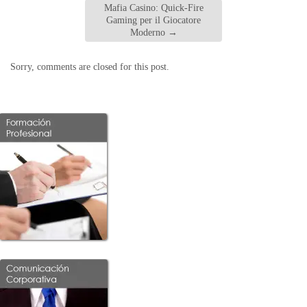
Mafia Casino: Quick‑Fire
Gaming per il Giocatore
Moderno
→
Sorry, comments are closed for this post.