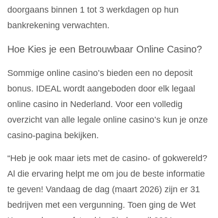
doorgaans binnen 1 tot 3 werkdagen op hun
bankrekening verwachten.
Hoe Kies je een Betrouwbaar Online Casino?
Sommige online casino’s bieden een no deposit
bonus. IDEAL wordt aangeboden door elk legaal
online casino in Nederland. Voor een volledig
overzicht van alle legale online casino’s kun je onze
casino-pagina bekijken.
“Heb je ook maar iets met de casino- of gokwereld?
Al die ervaring helpt me om jou de beste informatie
te geven! Vandaag de dag (maart 2026) zijn er 31
bedrijven met een vergunning. Toen ging de Wet