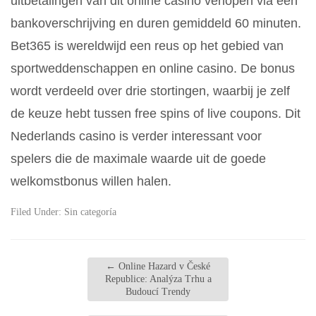
uitbetalingen van dit online casino verlopen via een
bankoverschrijving en duren gemiddeld 60 minuten.
Bet365 is wereldwijd een reus op het gebied van
sportweddenschappen en online casino. De bonus
wordt verdeeld over drie stortingen, waarbij je zelf
de keuze hebt tussen free spins of live coupons. Dit
Nederlands casino is verder interessant voor
spelers die de maximale waarde uit de goede
welkomstbonus willen halen.
Filed Under:
Sin categoría
←
Online Hazard v České
Republice: Analýza Trhu a
Budoucí Trendy