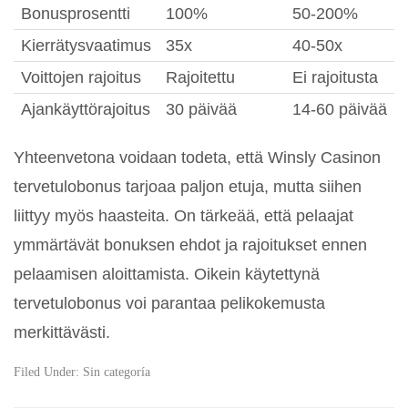
Bonusprosentti
100%
50-200%
Kierrätysvaatimus
35x
40-50x
Voittojen rajoitus
Rajoitettu
Ei rajoitusta
Ajankäyttörajoitus
30 päivää
14-60 päivää
Yhteenvetona voidaan todeta, että Winsly Casinon
tervetulobonus tarjoaa paljon etuja, mutta siihen
liittyy myös haasteita. On tärkeää, että pelaajat
ymmärtävät bonuksen ehdot ja rajoitukset ennen
pelaamisen aloittamista. Oikein käytettynä
tervetulobonus voi parantaa pelikokemusta
merkittävästi.
Filed Under:
Sin categoría