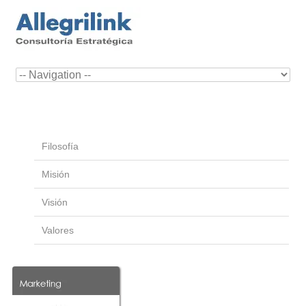
Filosofía
Misión
Visión
Valores