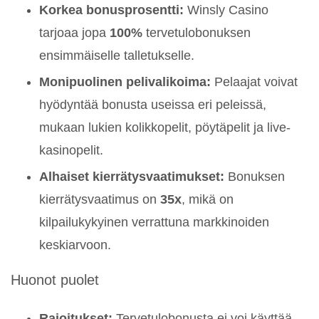
Korkea bonusprosentti:
Winsly Casino
tarjoaa jopa
100%
tervetulobonuksen
ensimmäiselle talletukselle.
Monipuolinen pelivalikoima:
Pelaajat voivat
hyödyntää bonusta useissa eri peleissä,
mukaan lukien kolikkopelit, pöytäpelit ja live-
kasinopelit.
Alhaiset kierrätysvaatimukset:
Bonuksen
kierrätysvaatimus on
35x
, mikä on
kilpailukykyinen verrattuna markkinoiden
keskiarvoon.
Huonot puolet
Rajoitukset:
Tervetulobonusta ei voi käyttää