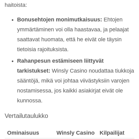
haitoista:
Bonusehtojen monimutkaisuus:
Ehtojen
ymmärtäminen voi olla haastavaa, ja pelaajat
saattavat huomata, että he eivät ole täysin
tietoisia rajoituksista.
Rahanpesun estämiseen liittyvät
tarkistukset:
Winsly Casino noudattaa tiukkoja
sääntöjä, mikä voi johtaa viivästyksiin varojen
nostamisessa, jos kaikki asiakirjat eivät ole
kunnossa.
Vertailutaulukko
Ominaisuus
Winsly Casino
Kilpailijat