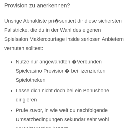
Provision zu anerkennen?
Unsrige Abhakliste pri�sentiert dir diese sichersten
Fallstricke, die du in der Wahl des eigenen
Spielsalon Maklercourtage inside seriosen Anbietern
verhuten solltest:
Nutze nur angewandten �Verbunden
Spielcasino Provision� bei lizenzierten
Spielotheken
Lasse dich nicht doch bei ein Bonushohe
dirigieren
Prufe zuvor, in wie weit du nachfolgende
Umsatzbedingungen sekundar sehr wohl