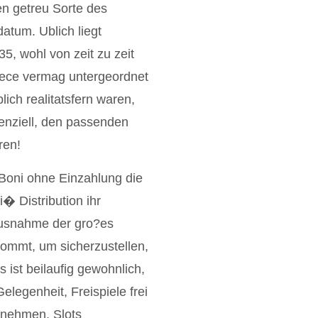
n getreu Sorte des
atum. Ublich liegt
5, wohl von zeit zu zeit
arece vermag untergeordnet
ich realitatsfern waren,
enziell, den passenden
ren!
 Boni ohne Einzahlung die
� Distribution ihr
ausnahme der gro?es
ommt, um sicherzustellen,
 ist beilaufig gewohnlich,
legenheit, Freispiele frei
 nehmen, Slots