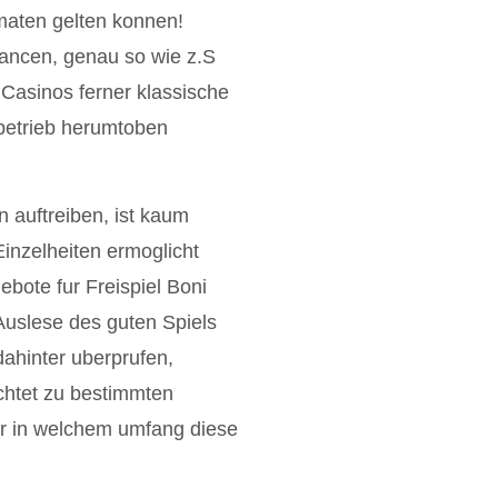
omaten gelten konnen!
hancen, genau so wie z.S
 Casinos ferner klassische
 betrieb herumtoben
n auftreiben, ist kaum
inzelheiten ermoglicht
gebote fur Freispiel Boni
 Auslese des guten Spiels
dahinter uberprufen,
achtet zu bestimmten
r in welchem umfang diese