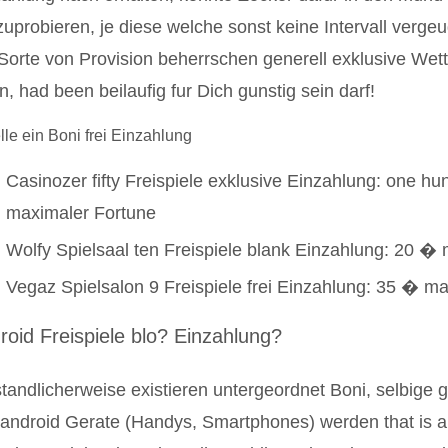
uprobieren, je diese welche sonst keine Intervall verg
Sorte von Provision beherrschen generell exklusive We
n, had been beilaufig fur Dich gunstig sein darf!
lle ein Boni frei Einzahlung
Casinozer fifty Freispiele exklusive Einzahlung: one 
maximaler Fortune
Wolfy Spielsaal ten Freispiele blank Einzahlung: 20 � 
Vegaz Spielsalon 9 Freispiele frei Einzahlung: 35 � m
roid Freispiele blo? Einzahlung?
tandlicherweise existieren untergeordnet Boni, selbige g
android Gerate (Handys, Smartphones) werden that is ak