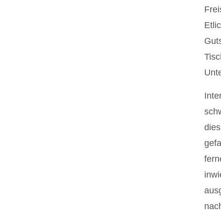
Frei
Etli
Guts
Tisc
Unte
Inte
schw
dies
gefa
fern
inwi
aus
nac