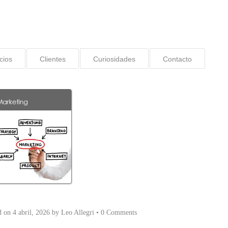
cios
Clientes
Curiosidades
Contacto
d on
4 abril, 2026
by
Leo Allegri
•
0 Comments