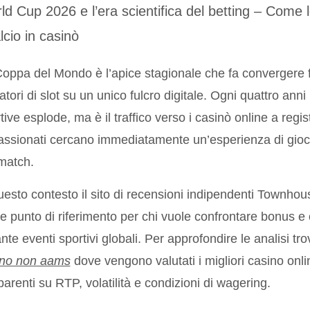
ld Cup 2026 e l’era scientifica del betting – Come 
alcio in casinò
oppa del Mondo è l’apice stagionale che fa convergere f
atori di slot su un unico fulcro digitale. Ogni quattro a
tive esplode, ma è il traffico verso i casinò online a regist
ssionati cercano immediatamente un’esperienza di gioc
match.
uesto contesto il sito di recensioni indipendenti Townho
 punto di riferimento per chi vuole confrontare bonus e o
nte eventi sportivi globali. Per approfondire le analisi trov
ino non aams
dove vengono valutati i migliori casino onl
parenti su RTP, volatilità e condizioni di wagering.