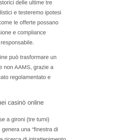
torici delle ultime tre
stici e testeremo ipotesi
 come le offerte possano
sione e compliance
 responsabile.
hine può trasformare un
ine non AAMS, grazie a
rcato regolamentato e
 nei casinò online
 a gironi (tre turni)
e genera una “finestra di
a ricerca di intrattenimento