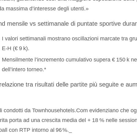
da massima d’interesse degli utenti.»
nd mensile vs settimanale di puntate sportive durant
I valori settimanali mostrano oscillazioni marcate tra gr
E‑H (€ 9 k).
Mensilmente l’incremento cumulativo supera € 150 k nel
dell’intero torneo.*
elazione tra risultati delle partite più seguite e au
i condotti da Townhousehotels.Com evidenziano che ogni
rita porta ad una crescita media del + 18 % nelle session
ball con RTP intorno al 96 %._