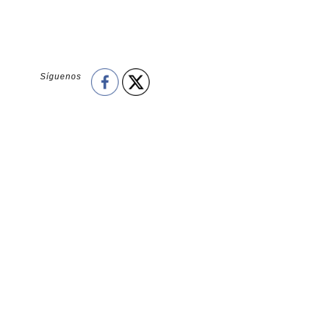
Síguenos