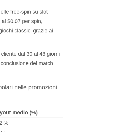
lle free‑spin su slot
 al $0,07 per spin,
iochi classici grazie ai
cliente dal 30 al 48 giorni
a conclusione del match
polari nelle promozioni
yout medio (%)
2 %