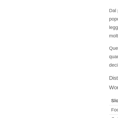
Dal 
pop
legg
molt
Ques
quan
deci
Dist
Wor
Slo
Foo