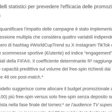
lli statistici per prevedere l’efficacia delle promoz
p
quantificare l’impatto delle campagne è stato implement
essione multipla che considera quattro variabili indipende
ro di hashtag #WorldCupTrend su X·Instagram·TikTok q
e scommesse sportive (€/utente) ed indice “engagement”
ciali della FIFA®. Il coefficiente determinante R² raggiun
e capacità predittiva sul volume dei free‑spin richiesti dai 
e 48 ore post‑match.*
odello suggerisce come allocare il budget promozionale 
00) più free‑spin versus solo free‑spin senza deposito sul
ista nella fase finale del torneo:*
se l’audience TV supera 