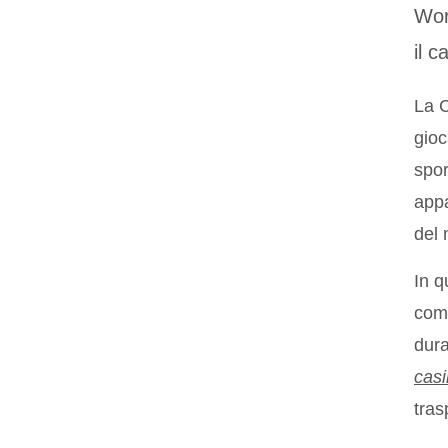
Wor
il c
La C
gioc
spor
appa
del 
In q
come
dura
cas
tras