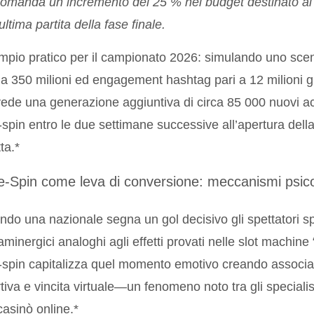
omanda un incremento del 25 % nel budget destinato ai fr
’ultima partita della fase finale.
pio pratico per il campionato 2026: simulando uno sce
 a 350 milioni ed engagement hashtag pari a 12 milioni gi
ede una generazione aggiuntiva di circa 85 000 nuovi acc
‑spin entro le due settimane successive all’apertura dell
ta.*
e‑Spin come leva di conversione: meccanismi psico
do una nazionale segna un gol decisivo gli spettatori s
minergici analoghi agli effetti provati nelle slot machine 
‑spin capitalizza quel momento emotivo creando associazi
tiva e vincita virtuale—un fenomeno noto tra gli specialis
casinò online.*