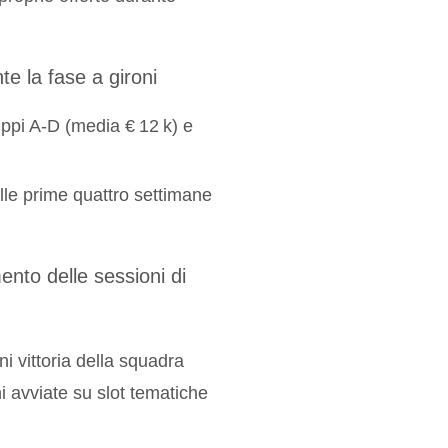
e la fase a gironi
uppi A‑D (media € 12 k) e
le prime quattro settimane
mento delle sessioni di
 vittoria della squadra
i avviate su slot tematiche