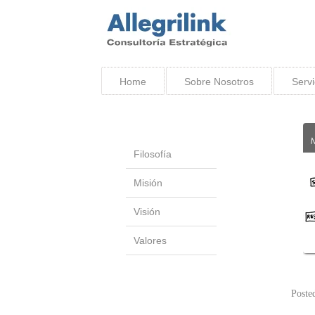
Home
Sobre Nosotros
Servi
Filosofía
Misión
Visión
Valores
Poste