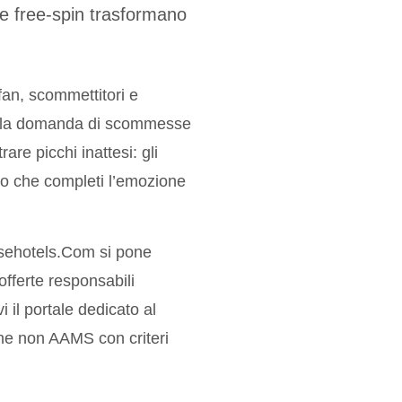
le free‑spin trasformano
an, scommettitori e
nni la domanda di scommesse
rare picchi inattesi: gli
o che completi l’emozione
usehotels.Com si pone
fferte responsabili
i il portale dedicato al
ine non AAMS con criteri