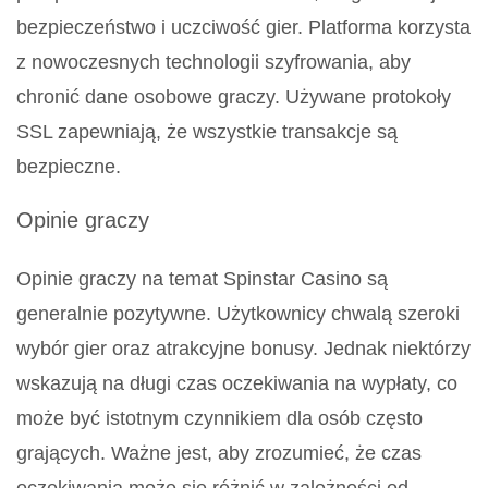
bezpieczeństwo i uczciwość gier. Platforma korzysta
z nowoczesnych technologii szyfrowania, aby
chronić dane osobowe graczy. Używane protokoły
SSL zapewniają, że wszystkie transakcje są
bezpieczne.
Opinie graczy
Opinie graczy na temat Spinstar Casino są
generalnie pozytywne. Użytkownicy chwalą szeroki
wybór gier oraz atrakcyjne bonusy. Jednak niektórzy
wskazują na długi czas oczekiwania na wypłaty, co
może być istotnym czynnikiem dla osób często
grających. Ważne jest, aby zrozumieć, że czas