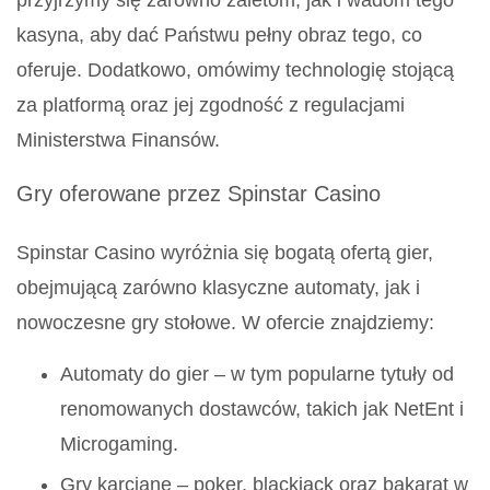
przyjrzymy się zarówno zaletom, jak i wadom tego
kasyna, aby dać Państwu pełny obraz tego, co
oferuje. Dodatkowo, omówimy technologię stojącą
za platformą oraz jej zgodność z regulacjami
Ministerstwa Finansów.
Gry oferowane przez Spinstar Casino
Spinstar Casino wyróżnia się bogatą ofertą gier,
obejmującą zarówno klasyczne automaty, jak i
nowoczesne gry stołowe. W ofercie znajdziemy:
Automaty do gier – w tym popularne tytuły od
renomowanych dostawców, takich jak NetEnt i
Microgaming.
Gry karciane – poker, blackjack oraz bakarat w