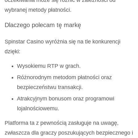
oczekiwania może się różnić w zależności od
wybranej metody płatności.
Dlaczego polecam tę markę
Spinstar Casino wyróżnia się na tle konkurencji
dzięki:
Wysokiemu RTP w grach.
Różnorodnym metodom płatności oraz
bezpieczeństwu transakcji.
Atrakcyjnym bonusom oraz programowi
lojalnościowemu.
Platforma ta z pewnością zasługuje na uwagę,
zwłaszcza dla graczy poszukujących bezpiecznego i