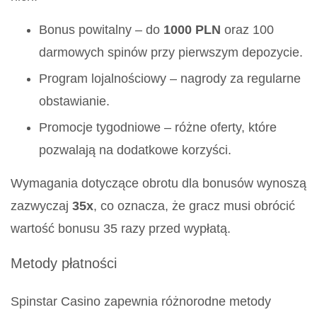
Bonus powitalny – do
1000 PLN
oraz 100
darmowych spinów przy pierwszym depozycie.
Program lojalnościowy – nagrody za regularne
obstawianie.
Promocje tygodniowe – różne oferty, które
pozwalają na dodatkowe korzyści.
Wymagania dotyczące obrotu dla bonusów wynoszą
zazwyczaj
35x
, co oznacza, że gracz musi obrócić
wartość bonusu 35 razy przed wypłatą.
Metody płatności
Spinstar Casino zapewnia różnorodne metody