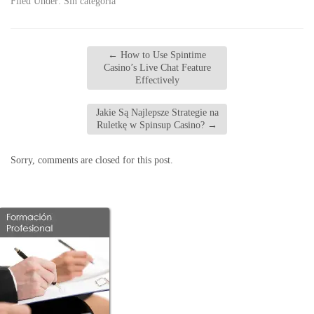
Filed Under:
Sin categoría
←
How to Use Spintime
Casino’s Live Chat Feature
Effectively
Jakie Są Najlepsze Strategie na
Ruletkę w Spinsup Casino?
→
Sorry, comments are closed for this post.