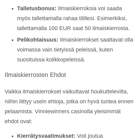
Talletusbonus:
Ilmaiskierroksia voi saada
myös tallettamalla rahaa tilillesi. Esimerkiksi,
tallettamalla 100 EUR saat 50 ilmaiskierrosta.
Pelikohtaisuus:
Ilmaiskierrokset saattavat olla
voimassa vain tietyissä peleissä, kuten
suosituissa kolikkopeleissä.
Ilmaiskierrosten Ehdot
Vaikka ilmaiskierrokset vaikuttavat houkuttelevilta,
niihin liittyy usein ehtoja, jotka on hyvä tuntea ennen
pelaamista. Vinniewinners casinolla yleisimmät
ehdot ovat:
Kierrätysvaatimukset:
Voit joutua