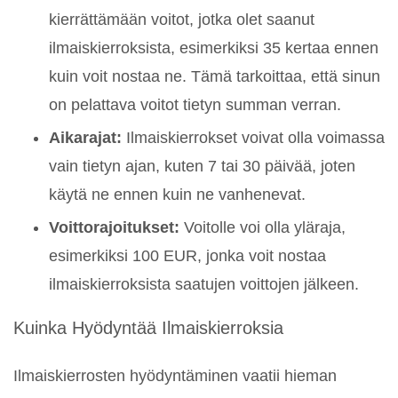
kierrättämään voitot, jotka olet saanut
ilmaiskierroksista, esimerkiksi 35 kertaa ennen
kuin voit nostaa ne. Tämä tarkoittaa, että sinun
on pelattava voitot tietyn summan verran.
Aikarajat:
Ilmaiskierrokset voivat olla voimassa
vain tietyn ajan, kuten 7 tai 30 päivää, joten
käytä ne ennen kuin ne vanhenevat.
Voittorajoitukset:
Voitolle voi olla yläraja,
esimerkiksi 100 EUR, jonka voit nostaa
ilmaiskierroksista saatujen voittojen jälkeen.
Kuinka Hyödyntää Ilmaiskierroksia
Ilmaiskierrosten hyödyntäminen vaatii hieman