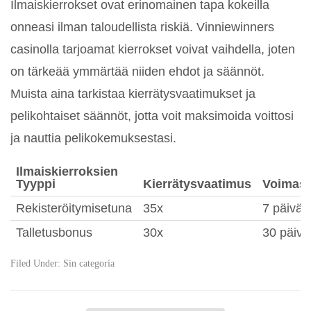
Ilmaiskierrokset ovat erinomainen tapa kokeilla
onneasi ilman taloudellista riskiä. Vinniewinners
casinolla tarjoamat kierrokset voivat vaihdella, joten
on tärkeää ymmärtää niiden ehdot ja säännöt.
Muista aina tarkistaa kierrätysvaatimukset ja
pelikohtaiset säännöt, jotta voit maksimoida voittosi
ja nauttia pelikokemuksestasi.
Ilmaiskierroksien
Tyyppi
Kierrätysvaatimus
Voimass
Rekisteröitymisetuna
35x
7 päivää
Talletusbonus
30x
30 päivä
Filed Under:
Sin categoría