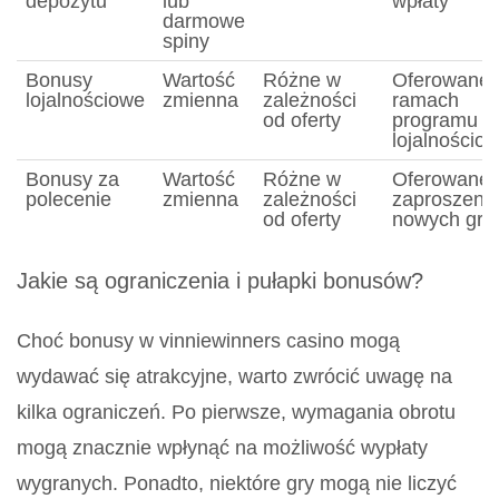
depozytu
lub
wpłaty
darmowe
spiny
Bonusy
Wartość
Różne w
Oferowane
lojalnościowe
zmienna
zależności
ramach
od oferty
programu
lojalnościo
Bonusy za
Wartość
Różne w
Oferowane 
polecenie
zmienna
zależności
zaproszeni
od oferty
nowych gra
Jakie są ograniczenia i pułapki bonusów?
Choć bonusy w vinniewinners casino mogą
wydawać się atrakcyjne, warto zwrócić uwagę na
kilka ograniczeń. Po pierwsze, wymagania obrotu
mogą znacznie wpłynąć na możliwość wypłaty
wygranych. Ponadto, niektóre gry mogą nie liczyć