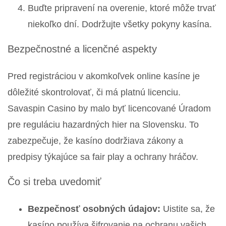
Buďte pripravení na overenie, ktoré môže trvať
niekoľko dní. Dodržujte všetky pokyny kasína.
Bezpečnostné a licenčné aspekty
Pred registráciou v akomkoľvek online kasíne je
dôležité skontrolovať, či má platnú licenciu.
Savaspin Casino by malo byť licencované Úradom
pre reguláciu hazardných hier na Slovensku. To
zabezpečuje, že kasíno dodržiava zákony a
predpisy týkajúce sa fair play a ochrany hráčov.
Čo si treba uvedomiť
Bezpečnosť osobných údajov:
Uistite sa, že
kasíno používa šifrovanie na ochranu vašich