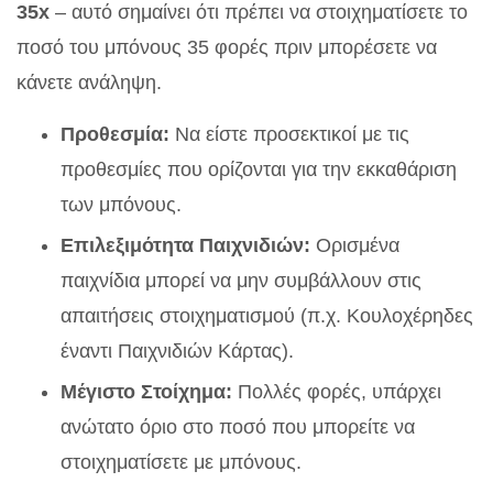
35x
– αυτό σημαίνει ότι πρέπει να στοιχηματίσετε το
ποσό του μπόνους 35 φορές πριν μπορέσετε να
κάνετε ανάληψη.
Προθεσμία:
Να είστε προσεκτικοί με τις
προθεσμίες που ορίζονται για την εκκαθάριση
των μπόνους.
Επιλεξιμότητα Παιχνιδιών:
Ορισμένα
παιχνίδια μπορεί να μην συμβάλλουν στις
απαιτήσεις στοιχηματισμού (π.χ. Κουλοχέρηδες
έναντι Παιχνιδιών Κάρτας).
Μέγιστο Στοίχημα:
Πολλές φορές, υπάρχει
ανώτατο όριο στο ποσό που μπορείτε να
στοιχηματίσετε με μπόνους.