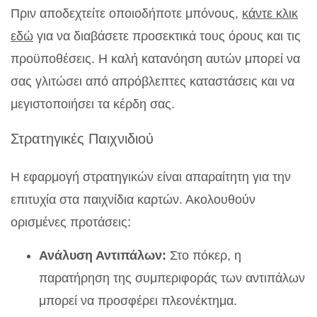
Πριν αποδεχτείτε οποιοδήποτε μπόνους,
κάντε κλικ
εδώ
για να διαβάσετε προσεκτικά τους όρους και τις
προϋποθέσεις. Η καλή κατανόηση αυτών μπορεί να
σας γλιτώσει από απρόβλεπτες καταστάσεις και να
μεγιστοποιήσει τα κέρδη σας.
Στρατηγικές Παιχνιδιού
Η εφαρμογή στρατηγικών είναι απαραίτητη για την
επιτυχία στα παιχνίδια καρτών. Ακολουθούν
ορισμένες προτάσεις:
Ανάλυση Αντιπάλων:
Στο πόκερ, η
παρατήρηση της συμπεριφοράς των αντιπάλων
μπορεί να προσφέρει πλεονέκτημα.