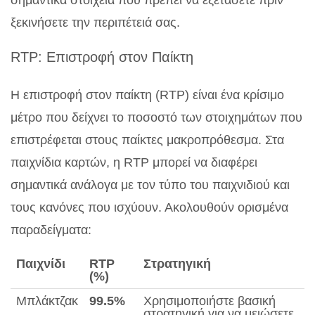
σημαντικά στοιχεία που πρέπει να εξετάσετε πριν
ξεκινήσετε την περιπέτειά σας.
RTP: Επιστροφή στον Παίκτη
Η επιστροφή στον παίκτη (RTP) είναι ένα κρίσιμο
μέτρο που δείχνει το ποσοστό των στοιχημάτων που
επιστρέφεται στους παίκτες μακροπρόθεσμα. Στα
παιχνίδια καρτών, η RTP μπορεί να διαφέρει
σημαντικά ανάλογα με τον τύπο του παιχνιδιού και
τους κανόνες που ισχύουν. Ακολουθούν ορισμένα
παραδείγματα:
Παιχνίδι
RTP
Στρατηγική
(%)
Μπλάκτζακ
99.5%
Χρησιμοποιήστε βασική
στρατηγική για να μειώσετε