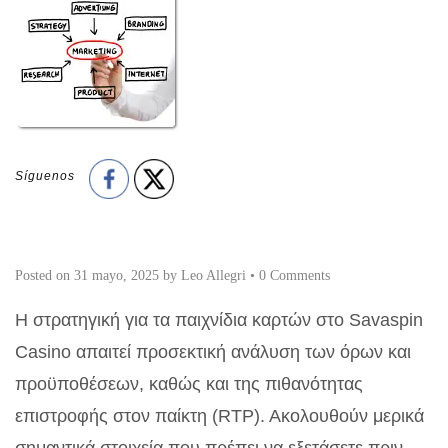
Síguenos
Posted on
31 mayo, 2025
by
Leo Allegri
•
0 Comments
Η στρατηγική για τα παιχνίδια καρτών στο Savaspin
Casino απαιτεί προσεκτική ανάλυση των όρων και
προϋποθέσεων, καθώς και της πιθανότητας
επιστροφής στον παίκτη (RTP). Ακολουθούν μερικά