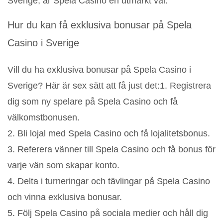
Sverige, är Spela Casino en utmärkt val.
Hur du kan få exklusiva bonusar på Spela
Casino i Sverige
Vill du ha exklusiva bonusar på Spela Casino i
Sverige? Här är sex sätt att få just det:1. Registrera
dig som ny spelare på Spela Casino och få
välkomstbonusen.
2. Bli lojal med Spela Casino och få lojalitetsbonus.
3. Referera vänner till Spela Casino och få bonus för
varje vän som skapar konto.
4. Delta i turneringar och tävlingar på Spela Casino
och vinna exklusiva bonusar.
5. Följ Spela Casino på sociala medier och håll dig