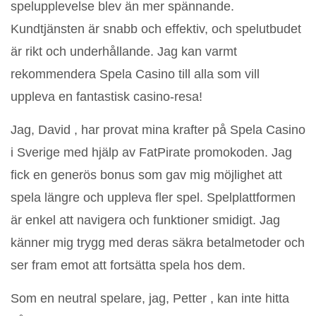
spelupplevelse blev än mer spännande.
Kundtjänsten är snabb och effektiv, och spelutbudet
är rikt och underhållande. Jag kan varmt
rekommendera Spela Casino till alla som vill
uppleva en fantastisk casino-resa!
Jag, David , har provat mina krafter på Spela Casino
i Sverige med hjälp av FatPirate promokoden. Jag
fick en generös bonus som gav mig möjlighet att
spela längre och uppleva fler spel. Spelplattformen
är enkel att navigera och funktioner smidigt. Jag
känner mig trygg med deras säkra betalmetoder och
ser fram emot att fortsätta spela hos dem.
Som en neutral spelare, jag, Petter , kan inte hitta