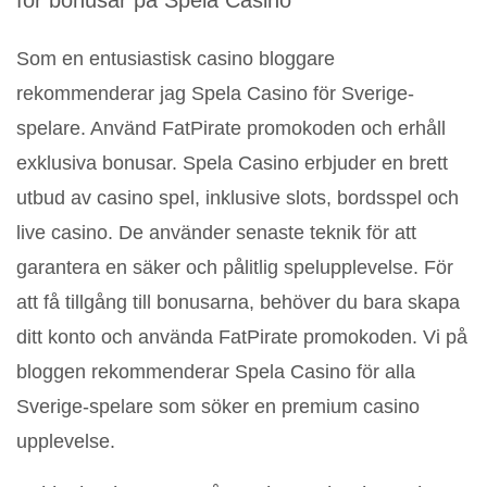
för bonusar på Spela Casino
Som en entusiastisk casino bloggare
rekommenderar jag Spela Casino för Sverige-
spelare. Använd FatPirate promokoden och erhåll
exklusiva bonusar. Spela Casino erbjuder en brett
utbud av casino spel, inklusive slots, bordsspel och
live casino. De använder senaste teknik för att
garantera en säker och pålitlig spelupplevelse. För
att få tillgång till bonusarna, behöver du bara skapa
ditt konto och använda FatPirate promokoden. Vi på
bloggen rekommenderar Spela Casino för alla
Sverige-spelare som söker en premium casino
upplevelse.