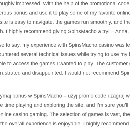
oughly impressed. With the help of the promotional code,
rous bonus and use it to play some of my favorite onli
ite is easy to navigate, the games run smoothly, and the
h. I highly recommend giving SpinsMacho a try! – Anna,
ve to say, my experience with SpinsMacho casino was less
untered several technical issues while trying to use m
le to access the games I wanted to play. The customer 
 frustrated and disappointed. I would not recommend Spin
ymaj bonus w SpinsMacho – użyj promo code i zagraj w
 time playing and exploring the site, and I’m sure you’ll f
online casino gaming. The selection of games is vast, the
the overall experience is enjoyable. I highly recommen