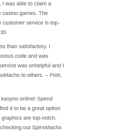
 I was able to claim a
ne casino games. The
 customer service is top-
 35
 than satisfactory. I
y bonus code and was
service was unhelpful and I
sMacho to others. – Piotr,
 kasyno online! Spend
ind it to be a great option
 graphics are top-notch,
d checking out SpinsMacho