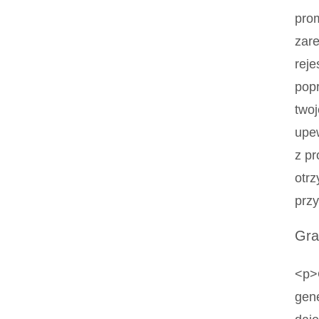
prom
zare
reje
popr
two
upew
z pr
otrz
przy
Gra
<p>G
gene