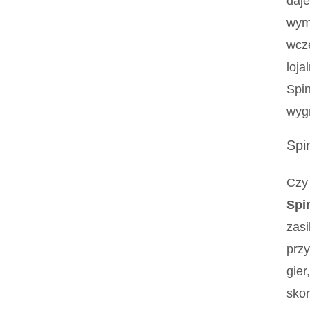
daje
wym
wcze
loja
Spin
wyg
Spi
Czy 
Spi
zasi
prz
gier
skor