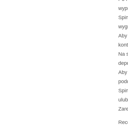
wypr
Spin
wygr
Aby 
kont
Na s
depo
Aby
pod
Spin
ulub
Zare
Rece