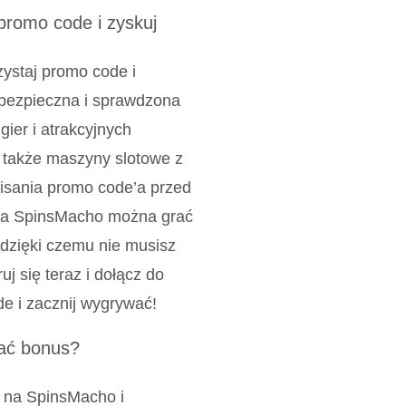
promo code i zyskuj
ystaj promo code i
 bezpieczna i sprawdzona
ier i atrakcyjnych
a także maszyny slotowe z
isania promo code’a przed
 Na SpinsMacho można grać
dzięki czemu nie musisz
j się teraz i dołącz do
e i zacznij wygrywać!
ać bonus?
e na SpinsMacho i