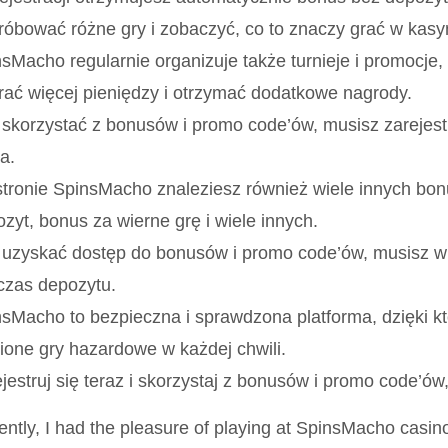
óbować różne gry i zobaczyć, co to znaczy grać w kasyn
sMacho regularnie organizuje także turnieje i promocje,
ać więcej pieniędzy i otrzymać dodatkowe nagrody.
skorzystać z bonusów i promo code’ów, musisz zarejest
a.
tronie SpinsMacho znaleziesz również wiele innych bon
zyt, bonus za wierne grę i wiele innych.
 uzyskać dostęp do bonusów i promo code’ów, musisz w
czas depozytu.
sMacho to bezpieczna i sprawdzona platforma, dzięki k
ione gry hazardowe w każdej chwili.
jestruj się teraz i skorzystaj z bonusów i promo code’ów
ntly, I had the pleasure of playing at SpinsMacho casino