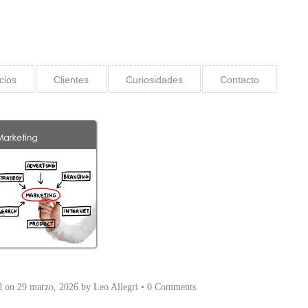
cios
Clientes
Curiosidades
Contacto
d on
29 marzo, 2026
by
Leo Allegri
•
0 Comments