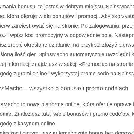
ymania bonusu, to jesteś w dobrym miejscu. SpinsMach
ne, która oferuje wiele bonusów i promocji. Aby skorzys
ierw zarejestrować się na stronie. Po zalogowaniu, prze
o» i wpisz kod promocyjny w odpowiednie pole. Następni
sz zrobić określone działanie, na przykład złożyć pierw
śloną ilość gier. SpinsMacho automatycznie uwzględni k
ej informacji znajdziesz w sekcji «Promocje» na stroni
godę z grami online i wykorzystaj promo code na Spins
nsMacho – wszystko o bonusie i promo code’ach
sMacho to nowa platforma online, która oferuje opraw
omie. Znaleziesz tutaj wiele bonusów i promo code’ów,
godę z kasynem online.
ejestracji otrzymujesz automatycznie bonus bez depozy