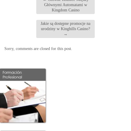
Głównymi Automatami w
Kingdom Casino
Jakie są dostępne promocje na
urodziny w Kinghills Casino?
→
Sorry, comments are closed for this post.