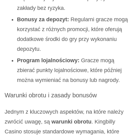
zakłady bez ryzyka.
Bonusy za depozyt:
Regularni gracze mogą
korzystać z różnych promocji, które oferują
dodatkowe środki do gry przy wykonaniu
depozytu.
Program lojalnościowy:
Gracze mogą
zbierać punkty lojalnościowe, które później
można wymieniać na bonusy lub nagrody.
Warunki obrotu i zasady bonusów
Jednym z kluczowych aspektów, na które należy
zwrócić uwagę, są
warunki obrotu
. Kingbilly
Casino stosuje standardowe wymagania, które