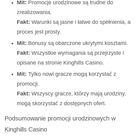
Mit:
Promocje urodzinowe są trudne do
zrealizowania.
Fakt:
Warunki są jasne i łatwe do spełnienia, a
proces jest prosty.
Mit:
Bonusy są obarczone ukrytymi kosztami.
Fakt:
Wszystkie wymagania są przejrzyste i
opisane na stronie Kinghills Casino.
Mit:
Tylko nowi gracze mogą korzystać z
promocji.
Fakt:
Wszyscy gracze, którzy mają urodziny,
mogą skorzystać z dostępnych ofert.
Podsumowanie promocji urodzinowych w
Kinghills Casino