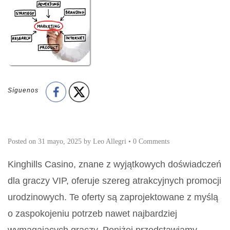
Síguenos
Posted on
31 mayo, 2025
by
Leo Allegri
•
0 Comments
Kinghills Casino, znane z wyjątkowych doświadczeń
dla graczy VIP, oferuje szereg atrakcyjnych promocji
urodzinowych. Te oferty są zaprojektowane z myślą
o zaspokojeniu potrzeb nawet najbardziej