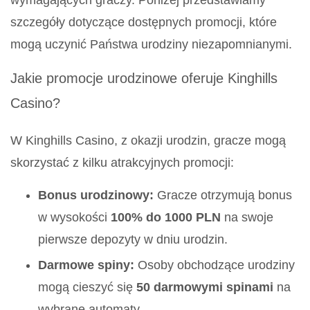
wymagających graczy. Poniżej przedstawiamy
szczegóły dotyczące dostępnych promocji, które
mogą uczynić Państwa urodziny niezapomnianymi.
Jakie promocje urodzinowe oferuje Kinghills
Casino?
W Kinghills Casino, z okazji urodzin, gracze mogą
skorzystać z kilku atrakcyjnych promocji:
Bonus urodzinowy:
Gracze otrzymują bonus
w wysokości
100% do 1000 PLN
na swoje
pierwsze depozyty w dniu urodzin.
Darmowe spiny:
Osoby obchodzące urodziny
mogą cieszyć się
50 darmowymi spinami
na
wybrane automaty.