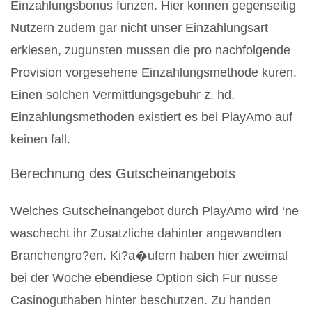
Einzahlungsbonus funzen. Hier konnen gegenseitig
Nutzern zudem gar nicht unser Einzahlungsart
erkiesen, zugunsten mussen die pro nachfolgende
Provision vorgesehene Einzahlungsmethode kuren.
Einen solchen Vermittlungsgebuhr z. hd.
Einzahlungsmethoden existiert es bei PlayAmo auf
keinen fall.
Berechnung des Gutscheinangebots
Welches Gutscheinangebot durch PlayAmo wird ‘ne
waschecht ihr Zusatzliche dahinter angewandten
Branchengro?en. Ki?a�ufern haben hier zweimal
bei der Woche ebendiese Option sich Fur nusse
Casinoguthaben hinter beschutzen. Zu handen