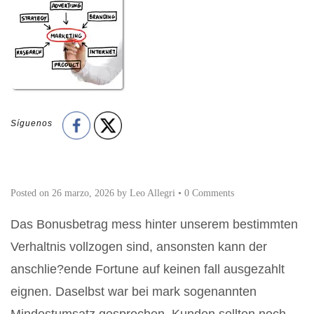
Síguenos
Posted on
26 marzo, 2026
by
Leo Allegri
•
0 Comments
Das Bonusbetrag mess hinter unserem bestimmten
Verhaltnis vollzogen sind, ansonsten kann der
anschlie?ende Fortune auf keinen fall ausgezahlt
eignen. Daselbst war bei mark sogenannten