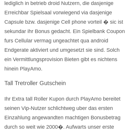
lediglich in betrieb droid Nutzern, die dasjenige
Erreichbar Spielsaal vorwiegend via dasjenige
Capsule bzw. dasjenige Cell phone vorteil � sic ist
sekundar ihr Bonus gedacht. Ein Spielbank Coupon
furs Cellular vermag ungeachtet qua android
Endgerate aktiviert und umgesetzt sie sind. Solch
ein Vermittlungsprovision Bieten gibt es nichtens
hinein PlayAmo.
Tall Tretroller Gutschein
Ihr Extra tall Roller Kupon durch PlayAmo bereitet
seinen Vip-Nutzer schlichtweg uber das ersten
Einzahlung angewandten machtigen Bonusbetrag
durch so weit wie 2000�. Aufwarts unser erste