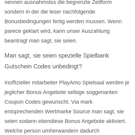
nennen ausnahmslos die begrenzte Zeitform
sondern in der die leser nachfolgende
Bonusbedingungen fertig werden mussen. Wenn
parece geklart wird, kann unser Auszahlung
beantragt man sagt, sie seien.
Man sagt, sie seien spezielle Spielbank
Gutschein Codes unbedingt?
Inoffizieller mitarbeiter PlayAmo Spielsaal werden je
jeglicher Bonus Angebote selbige soggenanten
Coupon Codes gewunscht. Via mark
entsprechenden Wertmarke Source man sagt, sie
seien sodann ebendiese Bonus Angebote aktiviert.
Welche person umherwandern dadurch