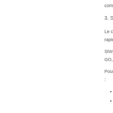
com
3. 
Le c
rapi
Shin
GO, 
Pour
: