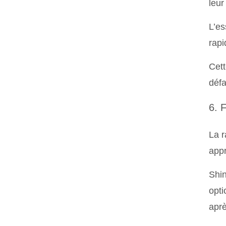
leur
L’es
rapi
Cett
défa
6. 
La r
appr
Shin
opti
aprè