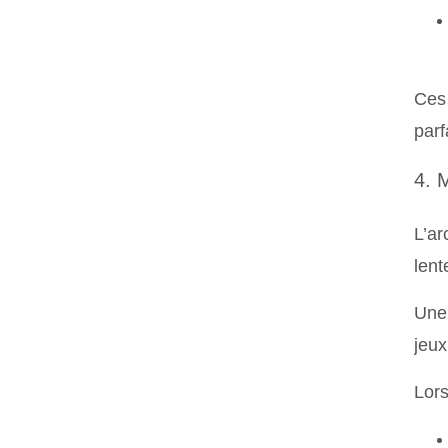
Ces 
parf
4. 
L’ar
lent
Une 
jeux
Lors