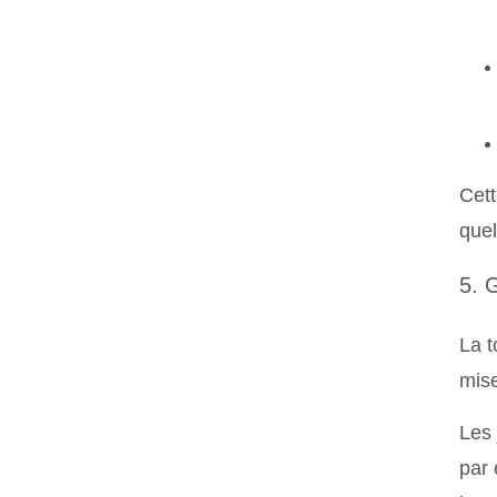
Cett
que
5. 
La t
mis
Les 
par 