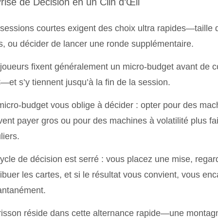
Prise de Décision en un Clin d’Œil
sessions courtes exigent des choix ultra rapides—taille
s, ou décider de lancer une ronde supplémentaire.
joueurs fixent généralement un micro‑budget avant de
—et s’y tiennent jusqu’à la fin de la session.
icro‑budget vous oblige à décider : opter pour des machi
ent payer gros ou pour des machines à volatilité plus fai
liers.
ycle de décision est serré : vous placez une mise, regar
ribuer les cartes, et si le résultat vous convient, vous en
antanément.
risson réside dans cette alternance rapide—une montag