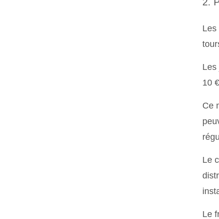
2. 
Les 
tour
Les 
10 €
Ce m
peuv
régu
Le c
dist
inst
Le f