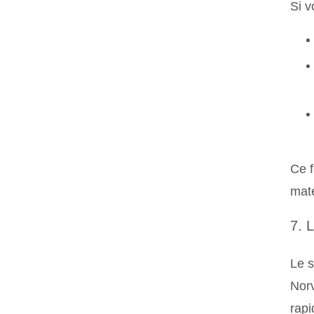
Si v
Ce f
maté
7. 
Le s
Norv
rap