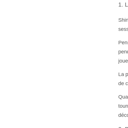
1. 
Shin
sess
Pens
pend
joue
La p
de c
Quan
tour
déco