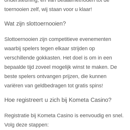
ondersteuning, en van betaalmethoden tot de
toernooien zelf, wij staan voor u klaar!
Wat zijn slottoernooien?
Slottoernooien zijn competitieve evenementen
waarbij spelers tegen elkaar strijden op
verschillende gokkasten. Het doel is om in een
bepaalde tijd zoveel mogelijk winst te maken. De
beste spelers ontvangen prijzen, die kunnen
variëren van geldbedragen tot gratis spins!
Hoe registreert u zich bij Kometa Casino?
Registratie bij Kometa Casino is eenvoudig en snel.
Volg deze stappen: