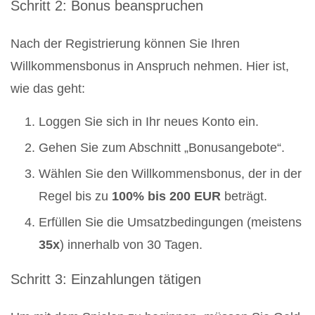
Schritt 2: Bonus beanspruchen
Nach der Registrierung können Sie Ihren
Willkommensbonus in Anspruch nehmen. Hier ist,
wie das geht:
Loggen Sie sich in Ihr neues Konto ein.
Gehen Sie zum Abschnitt „Bonusangebote“.
Wählen Sie den Willkommensbonus, der in der
Regel bis zu
100% bis 200 EUR
beträgt.
Erfüllen Sie die Umsatzbedingungen (meistens
35x
) innerhalb von 30 Tagen.
Schritt 3: Einzahlungen tätigen