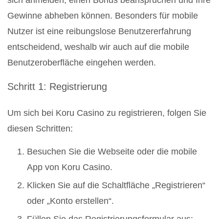
sich anmelden, einen Bonus beanspruchen und Ihre
Gewinne abheben können. Besonders für mobile
Nutzer ist eine reibungslose Benutzererfahrung
entscheidend, weshalb wir auch auf die mobile
Benutzeroberfläche eingehen werden.
Schritt 1: Registrierung
Um sich bei Koru Casino zu registrieren, folgen Sie
diesen Schritten:
Besuchen Sie die Webseite oder die mobile
App von Koru Casino.
Klicken Sie auf die Schaltfläche „Registrieren“
oder „Konto erstellen“.