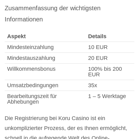
Zusammenfassung der wichtigsten
Informationen
Aspekt
Details
Mindesteinzahlung
10 EUR
Mindestauszahlung
20 EUR
Willkommensbonus
100% bis 200
EUR
Umsatzbedingungen
35x
Bearbeitungszeit für
1 – 5 Werktage
Abhebungen
Die Registrierung bei Koru Casino ist ein
unkomplizierter Prozess, der es Ihnen ermöglicht,
schnell in die aufregende Welt des Online-