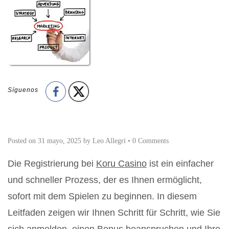
Síguenos
Posted on
31 mayo, 2025
by
Leo Allegri
•
0 Comments
Die Registrierung bei
Koru Casino
ist ein einfacher
und schneller Prozess, der es Ihnen ermöglicht,
sofort mit dem Spielen zu beginnen. In diesem
Leitfaden zeigen wir Ihnen Schritt für Schritt, wie Sie