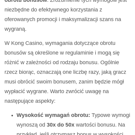
obrotu bonusów
. Zrozumienie tych wymogów jest
niezbędne do efektywnego korzystania z
oferowanych promocji i maksymalizacji szans na
wygraną.
W Kong Casino, wymagania dotyczące obrotu
bonusów są określone w regulaminie i mogą się
różnić w zależności od rodzaju bonusu. Ogólnie
rzecz biorąc, oznaczają one liczbę razy, jaką gracz
musi obrócić swoim bonusem, zanim będzie mógł
wypłacić wygrane. Warto zwrócić uwagę na
następujące aspekty:
Wysokość wymagań obrotu:
Typowe wymogi
wynoszą od
30x do 50x
wartości bonusu. Na
przykład, jeśli otrzymasz bonus w wysokości