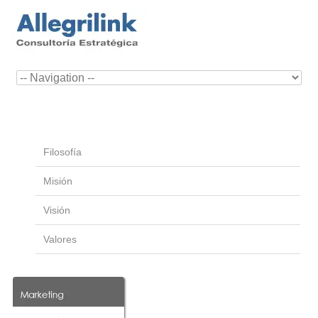
Filosofía
Misión
Visión
Valores