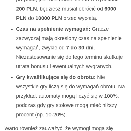
200 PLN
, będziesz musiał obrócić od
6000
PLN
do
10000 PLN
przed wypłatą.
Czas na spełnienie wymagań:
Gracze
zazwyczaj mają określony czas na spełnienie
wymagań, zwykle od
7 do 30 dni
.
Niezastosowanie się do tego terminu skutkuje
utratą bonusu i ewentualnych wygranych.
Gry kwalifikujące się do obrotu:
Nie
wszystkie gry liczą się do wymagań obrotu. Na
przykład, automaty mogą liczyć się w 100%,
podczas gdy gry stołowe mogą mieć niższy
procent (np. 10-20%).
Warto również zauważyć, że wymogi mogą się