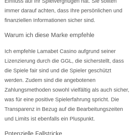
Einfluss auf Ihr Spielvergnügen hat. Sie sollten
immer darauf achten, dass Ihre persönlichen und
finanziellen Informationen sicher sind.
Warum ich diese Marke empfehle
Ich empfehle Lamabet Casino aufgrund seiner
Lizenzierung durch die GGL, die sicherstellt, dass
die Spiele fair sind und die Spieler geschützt
werden. Zudem sind die angebotenen
Zahlungsmethoden sowohl vielfältig als auch sicher,
was für eine positive Spielerfahrung spricht. Die
Transparenz in Bezug auf die Bearbeitungszeiten
und Limits ist ebenfalls ein Pluspunkt.
Potenzielle Fallstricke