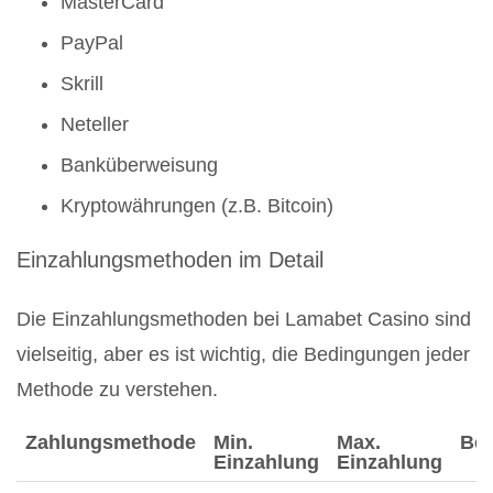
MasterCard
PayPal
Skrill
Neteller
Banküberweisung
Kryptowährungen (z.B. Bitcoin)
Einzahlungsmethoden im Detail
Die Einzahlungsmethoden bei Lamabet Casino sind
vielseitig, aber es ist wichtig, die Bedingungen jeder
Methode zu verstehen.
Zahlungsmethode
Min.
Max.
Bea
Einzahlung
Einzahlung