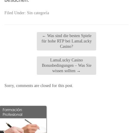
besuchen.
Filed Under:
Sin categoría
←
Was sind die besten Spiele
für hohe RTP bei LamaLucky
Casino?
LamaLucky Casino
Bonusbedingungen – Was Sie
wissen sollten
→
Sorry, comments are closed for this post.