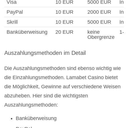
Visa
10 EUR
5000 EUR
Ins
PayPal
10 EUR
2000 EUR
Ins
Skrill
10 EUR
5000 EUR
Ins
Banküberweisung
20 EUR
keine
1-3
Obergrenze
Auszahlungsmethoden im Detail
Die Auszahlungsmethoden sind ebenso wichtig wie
die Einzahlungsmethoden. Lamabet Casino bietet
die Möglichkeit, Gewinne auf verschiedene Weisen
abzuheben. Hier sind die wichtigsten
Auszahlungsmethoden:
Banküberweisung