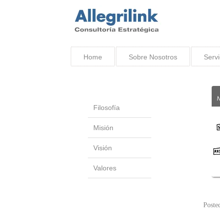
Home
Sobre Nosotros
Servi
Filosofía
Misión
Visión
Valores
Poste