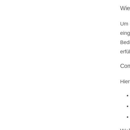
Wie
Um e
eing
Bedi
erfü
Com
Hier