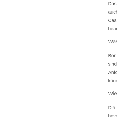
Da
auch
Casi
bean
Was
Bonu
sind
Anf
kön
Wie
Die
bevo