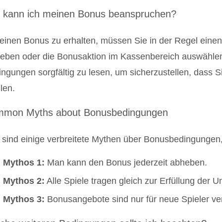
 kann ich meinen Bonus beanspruchen?
inen Bonus zu erhalten, müssen Sie in der Regel eine
eben oder die Bonusaktion im Kassenbereich auswählen.
ngungen sorgfältig zu lesen, um sicherzustellen, dass S
llen.
mon Myths about Bonusbedingungen
 sind einige verbreitete Mythen über Bonusbedingungen,
Mythos 1:
Man kann den Bonus jederzeit abheben.
Mythos 2:
Alle Spiele tragen gleich zur Erfüllung der
Mythos 3:
Bonusangebote sind nur für neue Spieler ve