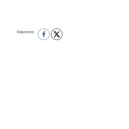
Síguenos