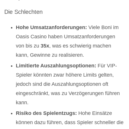
Die Schlechten
Hohe Umsatzanforderungen:
Viele Boni im
Oasis Casino haben Umsatzanforderungen
von bis zu
35x
, was es schwierig machen
kann, Gewinne zu realisieren.
Limitierte Auszahlungsoptionen:
Für VIP-
Spieler könnten zwar höhere Limits gelten,
jedoch sind die Auszahlungsoptionen oft
eingeschränkt, was zu Verzögerungen führen
kann.
Risiko des Spielentzugs:
Hohe Einsätze
können dazu führen, dass Spieler schneller die