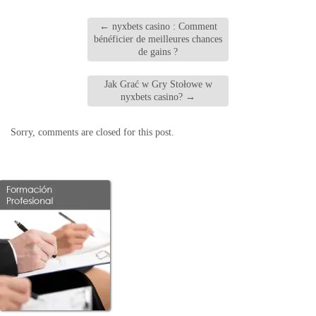
←
nyxbets casino : Comment
bénéficier de meilleures chances
de gains ?
Jak Grać w Gry Stołowe w
nyxbets casino?
→
Sorry, comments are closed for this post.