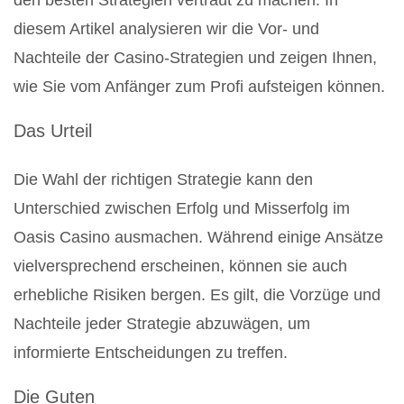
den besten Strategien vertraut zu machen. In
diesem Artikel analysieren wir die Vor- und
Nachteile der Casino-Strategien und zeigen Ihnen,
wie Sie vom Anfänger zum Profi aufsteigen können.
Das Urteil
Die Wahl der richtigen Strategie kann den
Unterschied zwischen Erfolg und Misserfolg im
Oasis Casino ausmachen. Während einige Ansätze
vielversprechend erscheinen, können sie auch
erhebliche Risiken bergen. Es gilt, die Vorzüge und
Nachteile jeder Strategie abzuwägen, um
informierte Entscheidungen zu treffen.
Die Guten