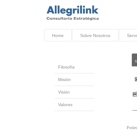
Home
Sobre Nosotros
Servi
Filosofía
Misión
Visión
Valores
Poste