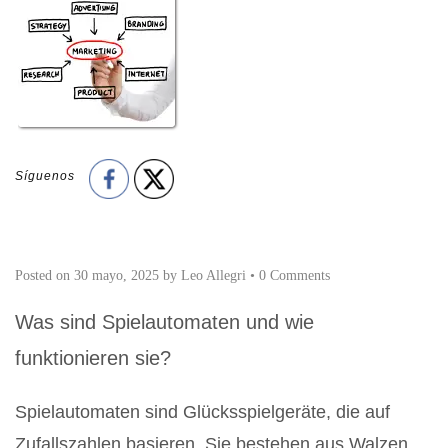
Síguenos
Posted on
30 mayo, 2025
by
Leo Allegri
•
0 Comments
Was sind Spielautomaten und wie
funktionieren sie?
Spielautomaten sind Glücksspielgeräte, die auf
Zufallszahlen basieren. Sie bestehen aus Walzen,