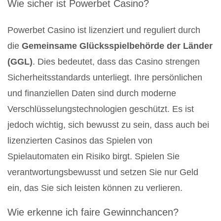
Wie sicher ist Powerbet Casino?
Powerbet Casino ist lizenziert und reguliert durch
die
Gemeinsame Glücksspielbehörde der Länder
(GGL)
. Dies bedeutet, dass das Casino strengen
Sicherheitsstandards unterliegt. Ihre persönlichen
und finanziellen Daten sind durch moderne
Verschlüsselungstechnologien geschützt. Es ist
jedoch wichtig, sich bewusst zu sein, dass auch bei
lizenzierten Casinos das Spielen von
Spielautomaten ein Risiko birgt. Spielen Sie
verantwortungsbewusst und setzen Sie nur Geld
ein, das Sie sich leisten können zu verlieren.
Wie erkenne ich faire Gewinnchancen?