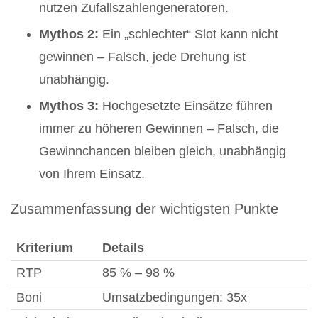
nutzen Zufallszahlengeneratoren.
Mythos 2:
Ein „schlechter“ Slot kann nicht
gewinnen – Falsch, jede Drehung ist
unabhängig.
Mythos 3:
Hochgesetzte Einsätze führen
immer zu höheren Gewinnen – Falsch, die
Gewinnchancen bleiben gleich, unabhängig
von Ihrem Einsatz.
Zusammenfassung der wichtigsten Punkte
Kriterium
Details
RTP
85 % – 98 %
Boni
Umsatzbedingungen: 35x