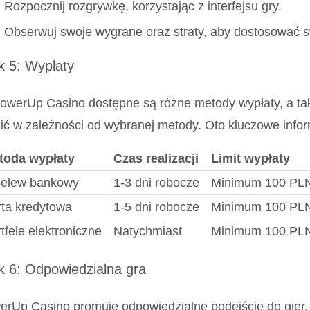
Rozpocznij rozgrywkę, korzystając z interfejsu gry.
Obserwuj swoje wygrane oraz straty, aby dostosować sw
k 5: Wypłaty
werUp Casino dostępne są różne metody wypłaty, a takż
ić w zależności od wybranej metody. Oto kluczowe infor
toda wypłaty
Czas realizacji
Limit wypłaty
zelew bankowy
1-3 dni robocze
Minimum 100 PL
ta kredytowa
1-5 dni robocze
Minimum 100 PL
tfele elektroniczne
Natychmiast
Minimum 100 PL
k 6: Odpowiedzialna gra
rUp Casino promuje odpowiedzialne podejście do gier.