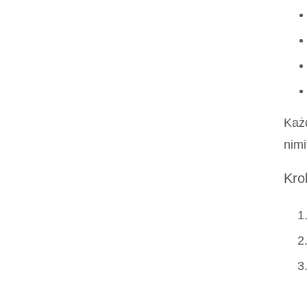
Każd
nimi
Kro