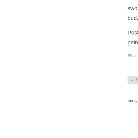
swoi
bud
Pos
pełn
Filed
←
H
Sorry,