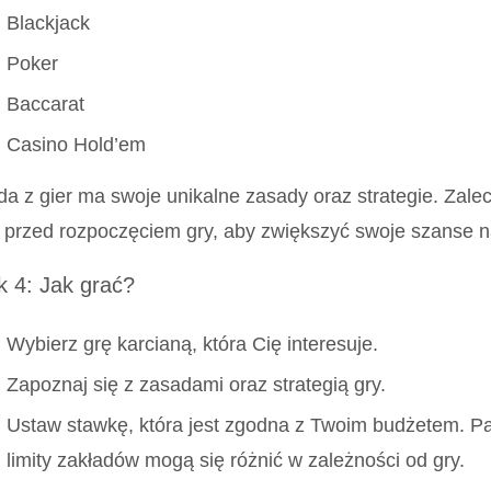
Blackjack
Poker
Baccarat
Casino Hold’em
a z gier ma swoje unikalne zasady oraz strategie. Zalec
 przed rozpoczęciem gry, aby zwiększyć swoje szanse 
k 4: Jak grać?
Wybierz grę karcianą, która Cię interesuje.
Zapoznaj się z zasadami oraz strategią gry.
Ustaw stawkę, która jest zgodna z Twoim budżetem. P
limity zakładów mogą się różnić w zależności od gry.