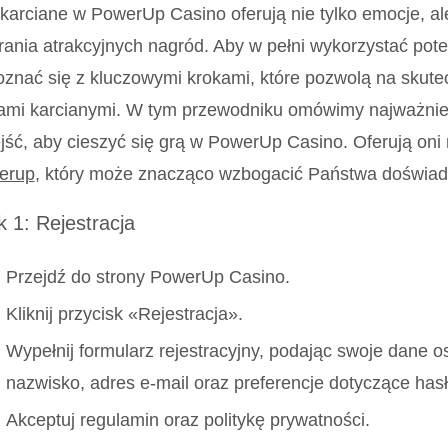
karciane w PowerUp Casino oferują nie tylko emocje, a
ania atrakcyjnych nagród. Aby w pełni wykorzystać potenc
znać się z kluczowymi krokami, które pozwolą na skut
ami karcianymi. W tym przewodniku omówimy najważniej
jść, aby cieszyć się grą w PowerUp Casino. Oferują oni
erup
, który może znacząco wzbogacić Państwa doświad
k 1: Rejestracja
Przejdź do strony PowerUp Casino.
Kliknij przycisk «Rejestracja».
Wypełnij formularz rejestracyjny, podając swoje dane os
nazwisko, adres e-mail oraz preferencje dotyczące hasł
Akceptuj regulamin oraz politykę prywatności.