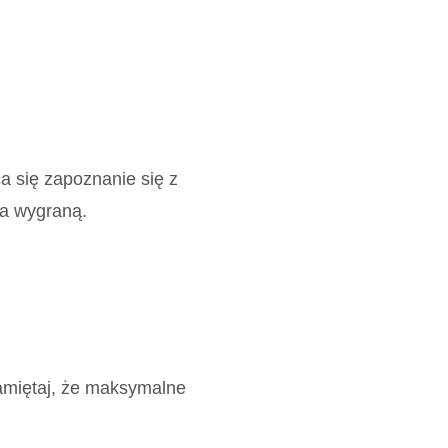
a się zapoznanie się z
na wygraną.
amiętaj, że maksymalne