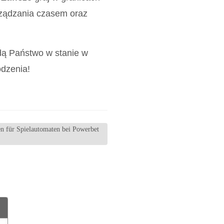
rządzania czasem oraz
dą Państwo w stanie w
odzenia!
en für Spielautomaten bei Powerbet