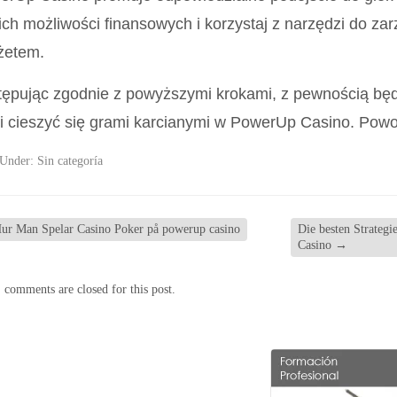
ch możliwości finansowych i korzystaj z narzędzi do za
żetem.
tępując zgodnie z powyższymi krokami, z pewnością bę
i cieszyć się grami karcianymi w PowerUp Casino. Pow
 Under:
Sin categoría
ur Man Spelar Casino Poker på powerup casino
Die besten Strategi
Casino
→
 comments are closed for this post.