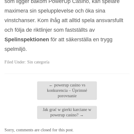
som ligger bakom PowerUp Casino, kan spelare
maximera sin spelupplevelse och öka sina
vinstchanser. Kom ihåg att alltid spela ansvarsfullt
och följa de riktlinjer som fastställts av
Spelinspektionen
för att säkerställa en trygg
spelmiljö.
Filed Under:
Sin categoría
←
powerup casino vs
konkurencia – Úprimné
porovnanie
Jak grać w gierki karciane w
powerup casino?
→
Sorry, comments are closed for this post.