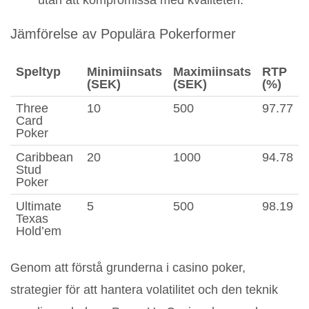
utan att kompromissa med kvaliteten.
Jämförelse av Populära Pokerformer
Speltyp
Minimiinsats
Maximiinsats
RTP
(SEK)
(SEK)
(%)
Three
10
500
97.77
Card
Poker
Caribbean
20
1000
94.78
Stud
Poker
Ultimate
5
500
98.19
Texas
Hold’em
Genom att förstå grunderna i casino poker,
strategier för att hantera volatilitet och den teknik