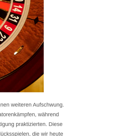
inen weiteren Aufschwung.
iatorenkämpfen, während
igung praktizierten. Diese
ücksspielen, die wir heute