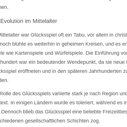
nen.
Evolution im Mittelalter
ittelalter war Glücksspiel oft ein Tabu, vor allem in chris
och blühte es weiterhin in geheimen Kreisen, und es e
le wie Kartenspiele und Würfelspiele. Die Einführung vo
hundert war ein bedeutender Wendepunkt, da sie neue M
ksspiel eröffneten und in den späteren Jahrhunderten 
den.
Rolle des Glücksspiels variierte stark je nach Region un
ext. In einigen Ländern wurde es toleriert, während es i
 Dennoch blieb das Glücksspiel eine beliebte Freizeitbes
chiedenen gesellschaftlichen Schichten zog.