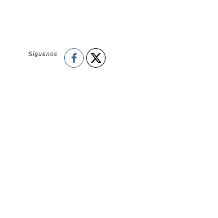
Síguenos