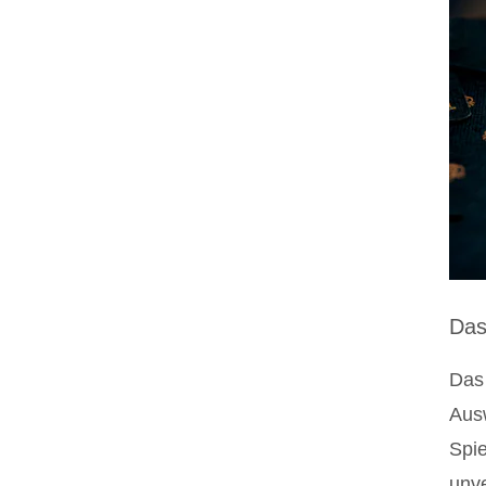
Das
Das 
Ausw
Spie
unve