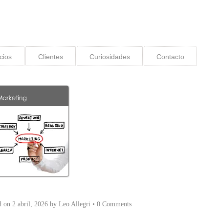
cios
Clientes
Curiosidades
Contacto
d on
2 abril, 2026
by
Leo Allegri
•
0 Comments