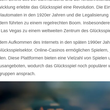
icklung erlebte das Glücksspiel eine Revolution. Die Ei
lautomaten in den 1920er Jahren und die Legalisierung 
ern führten zu einem regelrechten Boom. Insbesondere
 Las Vegas zu einem weltweiten Zentrum des Glücksspie
dem Aufkommen des Internets in den späten 1990er Jah
lücksspielsektor. Online-Casinos ermöglichen Spielern, j
len. Diese Plattformen bieten eine Vielzahl von Spielen u
usangeboten, wodurch das Glücksspiel noch populärer 
gruppen ansprach.