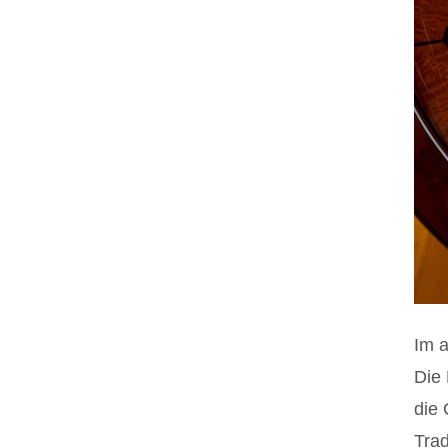
Im a
Die 
die 
Trad