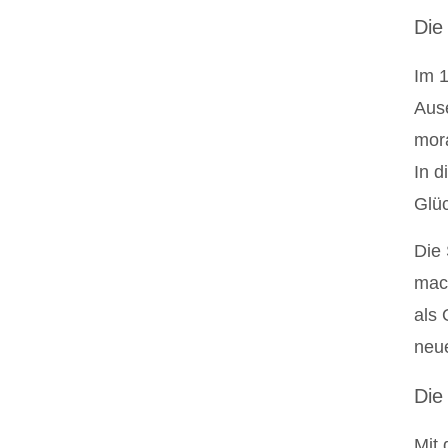
Die
Im 1
Ause
mora
In d
Glüc
Die 
mach
als 
neue
Die
Mit 