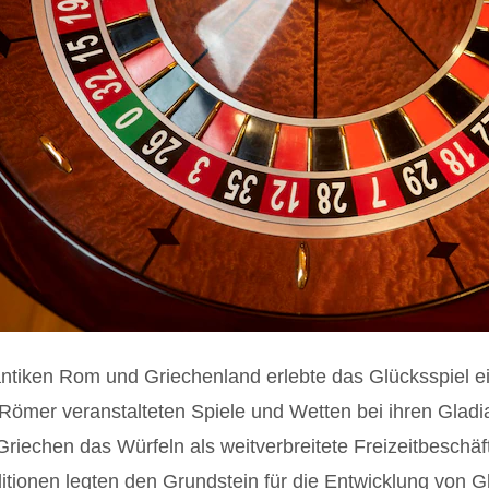
ntiken Rom und Griechenland erlebte das Glücksspiel e
Römer veranstalteten Spiele und Wetten bei ihren Glad
Griechen das Würfeln als weitverbreitete Freizeitbeschäft
itionen legten den Grundstein für die Entwicklung von Gl