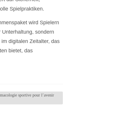
lle Spielpraktiken.
ommenspaket wird Spielern
ür Unterhaltung, sondern
im digitalen Zeitalter, das
en bietet, das
macologie sportive pour l’avenir