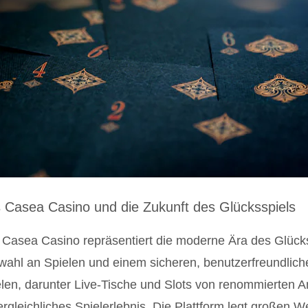
 Casea Casino und die Zukunft des Glücksspiels
Casea Casino repräsentiert die moderne Ära des Glückss
ahl an Spielen und einem sicheren, benutzerfreundlich
len, darunter Live-Tische und Slots von renommierten An
rgleichliches Spielerlebnis. Die Plattform legt großen We