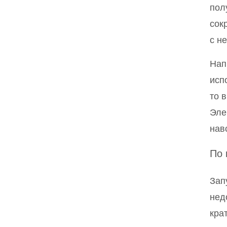
пол
сок
с н
Нап
исп
то 
Эле
нав
По 
Зап
нед
кра