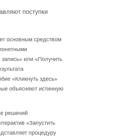
авляют поступки
ет основным средством
 понятными
 запись» или «Получить
езультата
бие «Кликнуть здесь»
рые объясняют истинную
ие решений
нтерактив «Запустить
едставляет процедуру