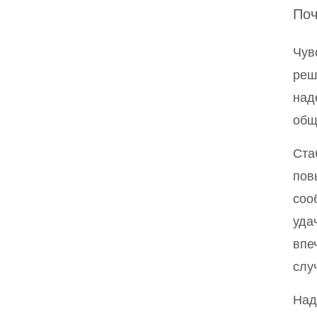
Поч
Чув
ре
над
общ
Ста
пов
соо
уда
впе
слу
Над