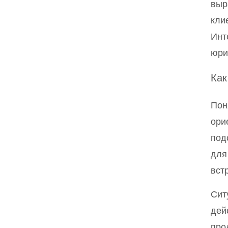
выр
кли
Инт
юри
Как
Пон
ори
под
для
вст
Сит
дей
про