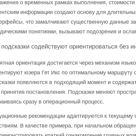
ажения о временных рамках выполнения, стоимости 
ентским информации создают основу для длительны
ерфейсы, что замалчивают существенную данные за
дическими понятиями, вызывают подозрения и осла
 подсказки содействуют ориентироваться без и
ятная ориентация достигается через механизм языко
ентируют юзера Гет Икс по оптимальному маршруту 
сказки появляются в подходящий момент и содержа
 принятия постановления. Подсказки меняют простр
раиваясь сразу в операционный процесс.
уационные рекомендации адаптируются к текущему с
ствиям. В качестве примера, при начальном обращен
демонстрировать краткий ознакомление главных воз