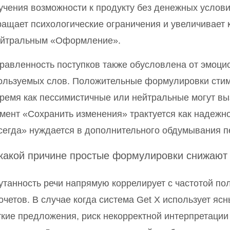
учения возможности к продукту без денежных услови
ращает психологические ограничения и увеличивает
ейтральным «Оформление».
равленность поступков также обусловлена от эмоци
ользуемых слов. Положительные формулировки стим
время как пессимистичные или нейтральные могут вы
мент «Сохранить изменения» трактуется как надежно
сегда» нуждается в дополнительного обдумывания п
какой причине простые формулировки снижают
утанность речи напрямую коррелирует с частотой по
очетов. В случае когда система Get X использует яс
ткие предложения, риск некорректной интерпретации