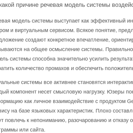
какой причине речевая модель системы воздей
евая модель системы выступает как эффективный и
ром и виртуальным сервисом. Всякое понятие, пред
дложение создают конкретное впечатление, ориентир
зываются на общее осмысление системы. Правильно
ель системы способна значительно усилить результа
ратить количество промахов и обеспечить положител
уальные системы все активнее становятся интеракти
дый компонент несет смысловую нагрузку. Юзеры по
ормацию как личное взаимодействие с продуктом Ge
вису на базе языковых характеристик. Плохо соста
ут повлечь к непониманию, разочарованию и отказу 
граммы или сайта.