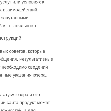
услуг или условиях к
х взаимодействий.
 запутанными
бляют лояльность.
нструкций
вых советов, которые
общения. Результативные
т необходимо сведений
анные указания юзера,
татусу юзера и его
ии сайта продукт может
можностей, а для