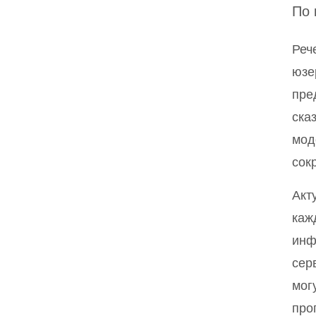
По 
Реч
юзе
пре
ска
мод
сок
Акт
каж
инф
сер
мог
про