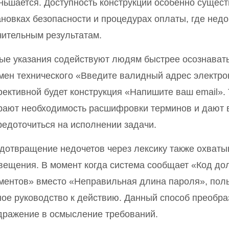
ньшается. Доступность конструкций особенно сущест
ановках безопасности и процедурах оплаты, где недо
чительным результатам.
ые указания содействуют людям быстрее осознавать
мен технического «Введите валидный адрес электро
ективной будет конструкция «Напишите ваш email».
рают необходимость расшифровки терминов и дают 
редоточиться на исполнении задачи.
дотвращение недочетов через лексику также охват
вещения. В момент когда система сообщает «Код дол
ментов» вместо «Неправильная длина пароля», поль
ное руководство к действию. Данный способ преобра
дражение в осмысление требований.