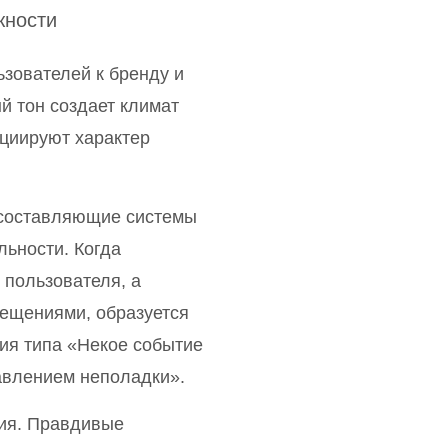
жности
зователей к бренду и
й тон создает климат
оциируют характер
 составляющие системы
ьности. Когда
пользователя, а
ещениями, образуется
ия типа «Некое событие
авлением неполадки».
вия. Правдивые