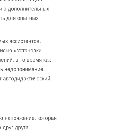
нию дополнительных
сть для опытных
ых ассистентов,
писью «Установки
ний, в то время как
ть недопонимание.
 автодидактический
ю напряжение, которая
 друг друга