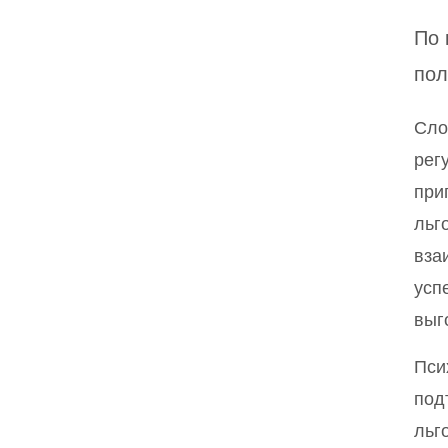
По 
пол
Сло
рег
при
льг
вза
усп
выг
Пси
под
льг