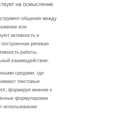
ствует на осмысление
нструмент общения между
ложение или
уют активность и
 построенная речевая
тивность работы,
ьный взаимодействие.
вными средами, где
нимают текстовые
tX, формируя мнение к
вленные формулировки
от использования