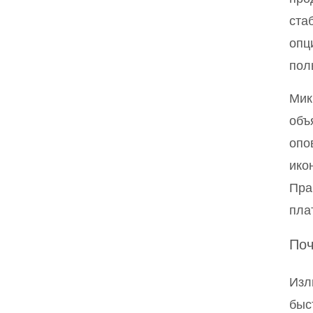
ста
опц
пол
Мик
объ
опо
ико
Пра
пла
Поч
Изл
быс