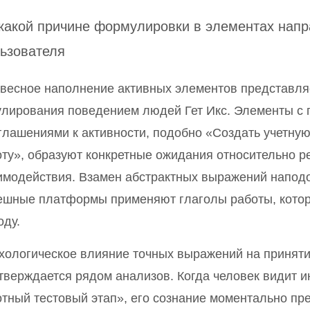
какой причине формулировки в элементах напр
ьзователя
весное наполнение активных элементов представля
улирования поведением людей Гет Икс. Элементы с
глашениями к активности, подобно «Создать учетную
оту», образуют конкретные ожидания относительно р
имодействия. Взамен абстрактных выражений наподо
ешные платформы применяют глаголы работы, кото
оду.
хологическое влияние точных выражений на принят
тверждается рядом анализов. Когда человек видит и
отный тестовый этап», его сознание моментально пр