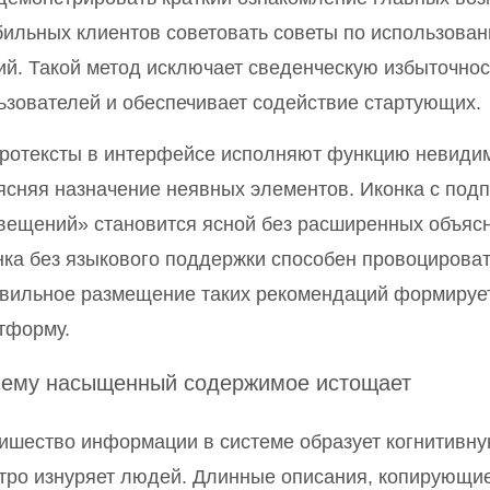
бильных клиентов советовать советы по использова
ий. Такой метод исключает сведенческую избыточно
ьзователей и обеспечивает содействие стартующих.
ротексты в интерфейсе исполняют функцию невидим
ясняя назначение неявных элементов. Иконка с под
вещений» становится ясной без расширенных объясне
нка без языкового поддержки способен провоцирова
вильное размещение таких рекомендаций формирует
тформу.
ему насыщенный содержимое истощает
ишество информации в системе образует когнитивну
тро изнуряет людей. Длинные описания, копирующие