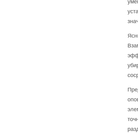
уме
уст
зна
Ясн
Вза
эфф
уби
сос
Пре
опо
эле
точ
раз