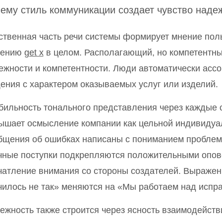
ему стиль коммуникации создает чувство наде
ственная часть речи системы формирует мнение поль
шению
get x
в целом. Располагающий, но компетентны
ежности и компетентности. Люди автоматически асс
ения с характером оказываемых услуг или изделий.
бильность тонального представления через каждые
ышает осмысление компании как цельной индивидуал
бщения об ошибках написаны с пониманием проблем 
чные поступки подкрепляются положительными опов
чатление внимания со стороны создателей. Выражен
чилось не так» меняются на «Мы работаем над испр
ежность также строится через ясность взаимодейст