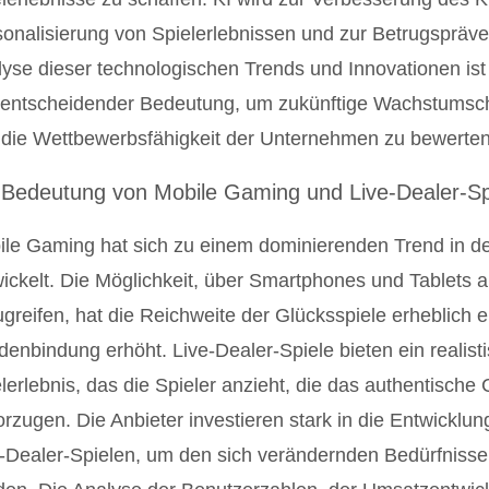
onalisierung von Spielerlebnissen und zur Betrugspräven
yse dieser technologischen Trends und Innovationen ist
entscheidender Bedeutung, um zukünftige Wachstumscha
die Wettbewerbsfähigkeit der Unternehmen zu bewerten
 Bedeutung von Mobile Gaming und Live-Dealer-Sp
le Gaming hat sich zu einem dominierenden Trend in d
ickelt. Die Möglichkeit, über Smartphones und Tablets a
greifen, hat die Reichweite der Glücksspiele erheblich e
enbindung erhöht. Live-Dealer-Spiele bieten ein realisti
lerlebnis, das die Spieler anzieht, die das authentische
rzugen. Die Anbieter investieren stark in die Entwicklu
-Dealer-Spielen, um den sich verändernden Bedürfniss