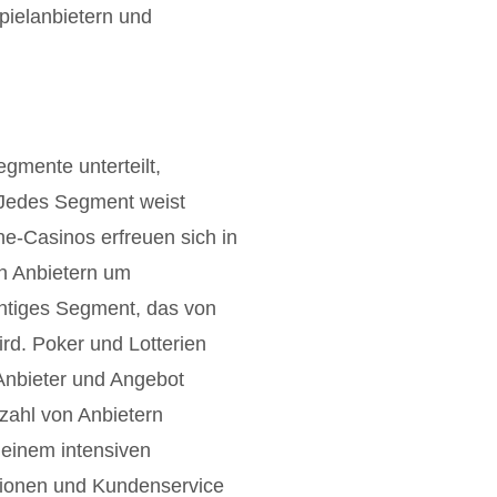
pielanbietern und
gmente unterteilt,
. Jedes Segment weist
e-Casinos erfreuen sich in
on Anbietern um
chtiges Segment, das von
ird. Poker und Lotterien
 Anbieter und Angebot
zahl von Anbietern
 einem intensiven
tionen und Kundenservice