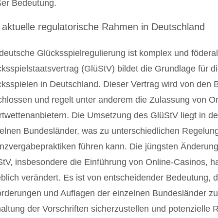
ßer Bedeutung.
 aktuelle regulatorische Rahmen in Deutschland
deutsche Glücksspielregulierung ist komplex und föderal 
ksspielstaatsvertrag (GlüStV) bildet die Grundlage für d
ksspielen in Deutschland. Dieser Vertrag wird von den
hlossen und regelt unter anderem die Zulassung von O
twettenanbietern. Die Umsetzung des GlüStV liegt in de
elnen Bundesländer, was zu unterschiedlichen Regelun
enzvergabepraktiken führen kann. Die jüngsten Änderu
tV, insbesondere die Einführung von Online-Casinos, h
blich verändert. Es ist von entscheidender Bedeutung, d
rderungen und Auflagen der einzelnen Bundesländer zu
altung der Vorschriften sicherzustellen und potenzielle 