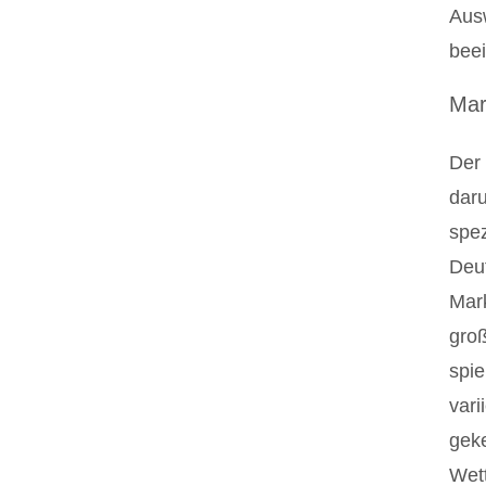
Ausw
beei
Mar
Der 
daru
spez
Deut
Mark
groß
spie
vari
geke
Wett