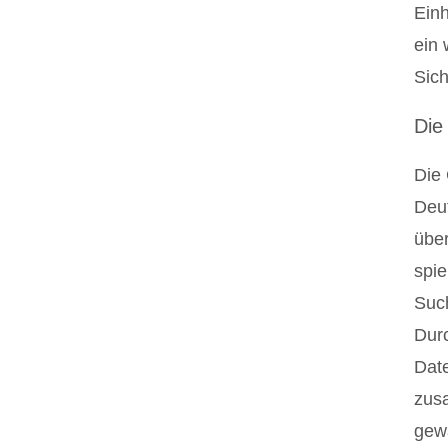
Einh
ein 
Sich
Die
Die 
Deut
über
spie
Such
Durc
Dat
zusa
gewä