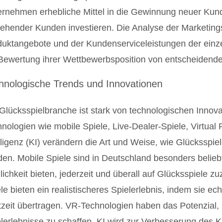
rnehmen erhebliche Mittel in die Gewinnung neuer Kun
ehender Kunden investieren. Die Analyse der Marketings
uktangebote und der Kundenserviceleistungen der einze
Bewertung ihrer Wettbewerbsposition von entscheidend
hnologische Trends und Innovationen
Glücksspielbranche ist stark von technologischen Innova
nologien wie mobile Spiele, Live-Dealer-Spiele, Virtual 
lligenz (KI) verändern die Art und Weise, wie Glücksspiel
en. Mobile Spiele sind in Deutschland besonders beliebt
ichkeit bieten, jederzeit und überall auf Glücksspiele zu
le bieten ein realistischeres Spielerlebnis, indem sie ec
zeit übertragen. VR-Technologien haben das Potenzial, 
lerlebnisse zu schaffen. KI wird zur Verbesserung des 