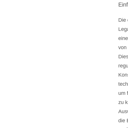
Ein
Die 
Lega
eine
von 
Dies
reg
Kon
tech
um f
zu k
Aus
die