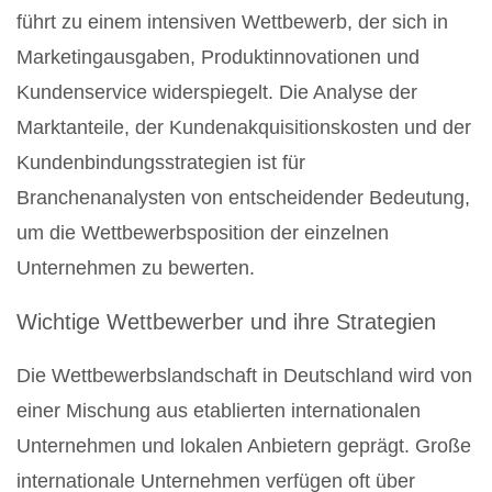
führt zu einem intensiven Wettbewerb, der sich in
Marketingausgaben, Produktinnovationen und
Kundenservice widerspiegelt. Die Analyse der
Marktanteile, der Kundenakquisitionskosten und der
Kundenbindungsstrategien ist für
Branchenanalysten von entscheidender Bedeutung,
um die Wettbewerbsposition der einzelnen
Unternehmen zu bewerten.
Wichtige Wettbewerber und ihre Strategien
Die Wettbewerbslandschaft in Deutschland wird von
einer Mischung aus etablierten internationalen
Unternehmen und lokalen Anbietern geprägt. Große
internationale Unternehmen verfügen oft über