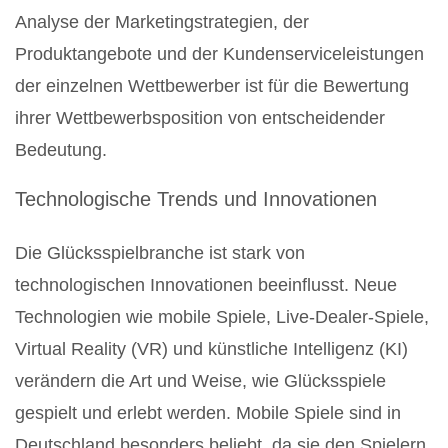
Analyse der Marketingstrategien, der
Produktangebote und der Kundenserviceleistungen
der einzelnen Wettbewerber ist für die Bewertung
ihrer Wettbewerbsposition von entscheidender
Bedeutung.
Technologische Trends und Innovationen
Die Glücksspielbranche ist stark von
technologischen Innovationen beeinflusst. Neue
Technologien wie mobile Spiele, Live-Dealer-Spiele,
Virtual Reality (VR) und künstliche Intelligenz (KI)
verändern die Art und Weise, wie Glücksspiele
gespielt und erlebt werden. Mobile Spiele sind in
Deutschland besonders beliebt, da sie den Spielern