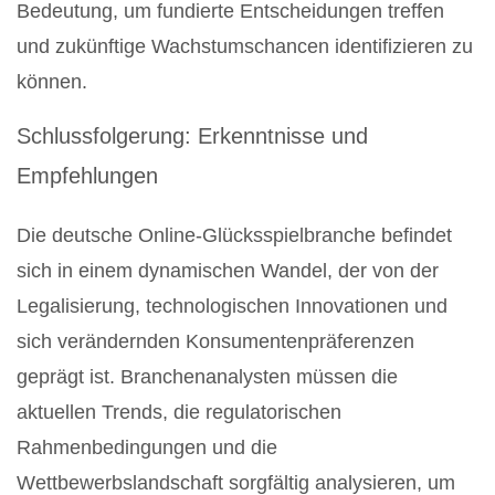
Bedeutung, um fundierte Entscheidungen treffen
und zukünftige Wachstumschancen identifizieren zu
können.
Schlussfolgerung: Erkenntnisse und
Empfehlungen
Die deutsche Online-Glücksspielbranche befindet
sich in einem dynamischen Wandel, der von der
Legalisierung, technologischen Innovationen und
sich verändernden Konsumentenpräferenzen
geprägt ist. Branchenanalysten müssen die
aktuellen Trends, die regulatorischen
Rahmenbedingungen und die
Wettbewerbslandschaft sorgfältig analysieren, um