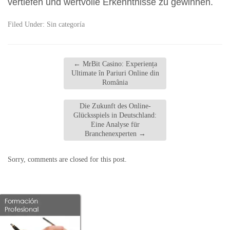
vertiefen und wertvolle Erkenntnisse zu gewinnen.
Filed Under:
Sin categoría
←
MrBit Casino: Experiența
Ultimate în Pariuri Online din
România
Die Zukunft des Online-
Glücksspiels in Deutschland:
Eine Analyse für
Branchenexperten
→
Sorry, comments are closed for this post.