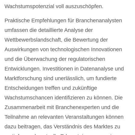
Wachstumspotenzial voll auszuschöpfen.
Praktische Empfehlungen für Branchenanalysten
umfassen die detaillierte Analyse der
Wettbewerbslandschaft, die Bewertung der
Auswirkungen von technologischen Innovationen
und die Überwachung der regulatorischen
Entwicklungen. Investitionen in Datenanalyse und
Marktforschung sind unerlässlich, um fundierte
Entscheidungen treffen und zukünftige
Wachstumschancen identifizieren zu können. Die
Zusammenarbeit mit Branchenexperten und die
Teilnahme an relevanten Veranstaltungen können
dazu beitragen, das Verständnis des Marktes zu