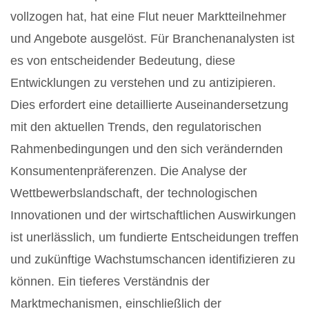
vollzogen hat, hat eine Flut neuer Marktteilnehmer
und Angebote ausgelöst. Für Branchenanalysten ist
es von entscheidender Bedeutung, diese
Entwicklungen zu verstehen und zu antizipieren.
Dies erfordert eine detaillierte Auseinandersetzung
mit den aktuellen Trends, den regulatorischen
Rahmenbedingungen und den sich verändernden
Konsumentenpräferenzen. Die Analyse der
Wettbewerbslandschaft, der technologischen
Innovationen und der wirtschaftlichen Auswirkungen
ist unerlässlich, um fundierte Entscheidungen treffen
und zukünftige Wachstumschancen identifizieren zu
können. Ein tieferes Verständnis der
Marktmechanismen, einschließlich der