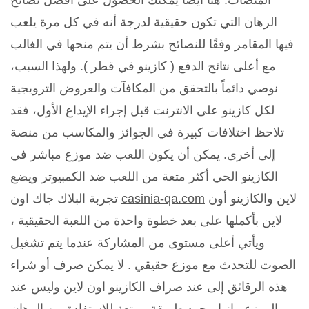
المنصات. هنا أيضًا يمكنك الحصول على أفضل نصائح
الرهان التي تكون حقيقية لدرجة أنه في كل مرة يلعب
فيها المقامر وفقًا للنصائح بشرط أن يتم منحها في الغالب
مع أعلى نتائج الدفع ( كازينو في قطر ). ولهذا السبب،
نوصي دائماً بالتحقق من المكافآت والعروض الترويجية
لكل كازينو على الانترنت قبل إجراء الإيداع الأول، فقد
تلاحظ اختلافات كبيرة في الجوائز والمكاسب من منصة
إلى أخرى. يمكن أن يكون اللعب ضد موزع مباشر في
الكازينو الحي أكثر متعة من اللعب ضد الكمبيوتر ويضع
لاين والكازينو أون
casinia-qa.com
تجربة البلاك جاك اون
لاين بأكملها على بعد خطوة واحدة من اللعبة الحقيقية ،
ويأتي أعلى مستوى من المشاركة عندما يتم تشغيل
الصوت للتحدث مع موزع حقيقي . لا يمكن صرف أو شراء
هذه الرقائق إلى عند صراف الكازينو اون لاين وليس عند