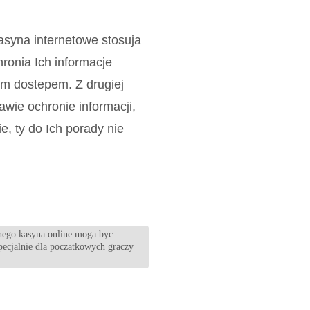
asyna internetowe stosuja
hronia Ich informacje
m dostepem. Z drugiej
wie ochronie informacji,
, ty do Ich porady nie
nego kasyna online moga byc
pecjalnie dla poczatkowych graczy