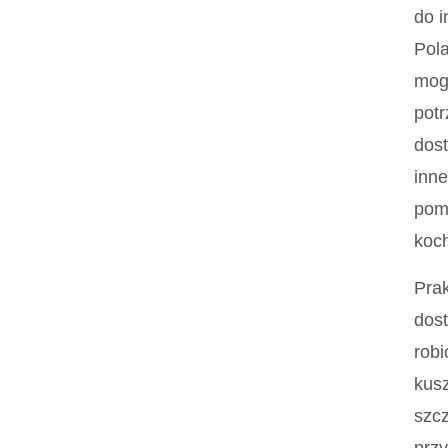
do i
Pola
mog
potr
dost
inne
pomo
koch
Prak
dost
robi
kusz
szcz