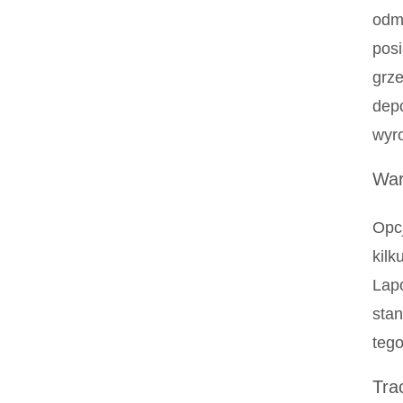
odmi
posi
grze
depo
wyr
War
Opcj
kilk
Lapo
stan
tego
Tra