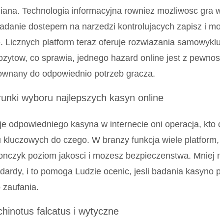
ana. Technologia informacyjna rowniez mozliwosc gra 
adanie dostepem na narzedzi kontrolujacych zapisz i m
. Licznych platform teraz oferuje rozwiazania samowyklucz
zytow, co sprawia, jednego hazard online jest z pewnos
ownany do odpowiednio potrzeb gracza.
unki wyboru najlepszych kasyn online
e odpowiedniego kasyna w internecie oni operacja, kto
u kluczowych do czego. W branzy funkcja wiele platform,
nczyk poziom jakosci i mozesz bezpieczenstwa. Mniej 
dardy, i to pomoga Ludzie ocenic, jesli badania kasyno
 zaufania.
chinotus falcatus i wytyczne