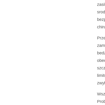
zasi
srod
bezp
chir
Prz
zami
bedz
obec
szcz
limi
zwyk
Wszy
Prob