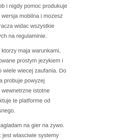
ob i nigdy pomoc produkuje
 wersja mobilna i mozesz
racza widac wszystkie
ych na regulaminie.
 ktorzy maja warunkami,
owane prostym jezykiem i
 wiele wiecej zaufania. Do
ma probuje powyzej
e wewnetrzne istotne
tuje te platforme od
snego.
zagladam na gier na zywo.
: jest wlasciwie systemy