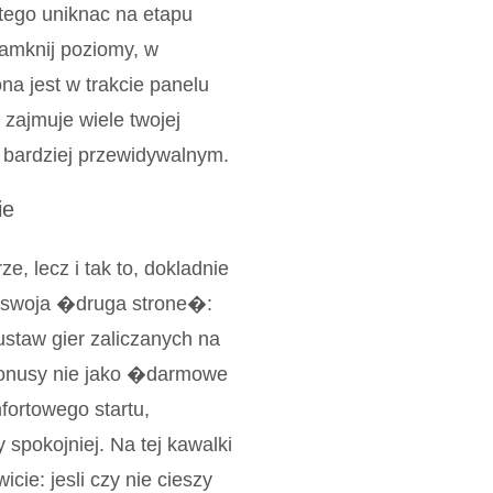
itego uniknac na etapu
zamknij poziomy, w
na jest w trakcie panelu
 zajmuje wiele twojej
u bardziej przewidywalnym.
ie
e, lecz i tak to, dokladnie
y swoja �druga strone�:
ustaw gier zaliczanych na
bonusy nie jako �darmowe
fortowego startu,
spokojniej. Na tej kawalki
ie: jesli czy nie cieszy