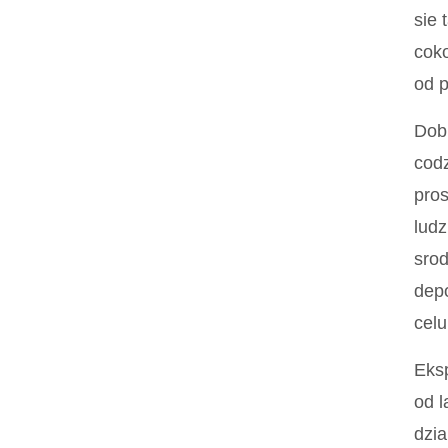
sie 
coko
od p
Dobr
codz
pros
ludz
srod
dep
celu
Eksp
od l
dzia