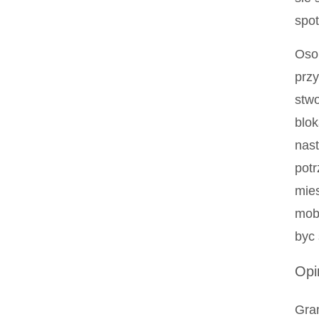
spot
Oso
przy
stwo
blok
nas
potr
mie
mobi
byc 
Opi
Gram