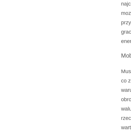
najc
moze
przy
grac
ener
Mob
Musi
co 
waru
obro
walu
rzec
wart