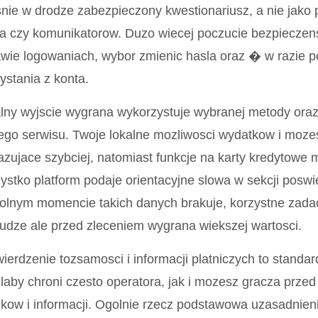
nie w drodze zabezpieczony kwestionariusz, a nie jak
a czy komunikatorow. Duzo wiecej poczucie bezpieczens
wie logowaniach, wybor zmienic hasla oraz � w razie p
ystania z konta.
lny wyjscie wygrana wykorzystuje wybranej metody ora
go serwisu. Twoje lokalne mozliwosci wydatkow i mozes
zujace szybciej, natomiast funkcje na karty kredytowe 
stko platform podaje orientacyjne slowa w sekcji posw
lnym momencie takich danych brakuje, korzystne zada
udze ale przed zleceniem wygrana wiekszej wartosci.
ierdzenie tozsamosci i informacji platniczych to standa
aby chroni czesto operatora, jak i mozesz gracza prze
kow i informacji. Ogolnie rzecz podstawowa uzasadnieni