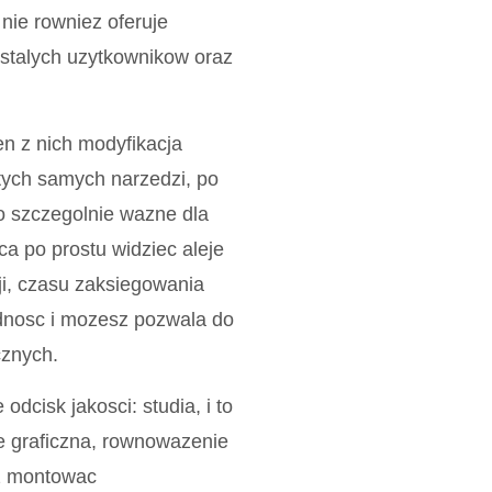
nie rowniez oferuje
 stalych uzytkownikow oraz
n z nich modyfikacja
tych samych narzedzi, po
to szczegolnie wazne dla
ca po prostu widziec aleje
zji, czasu zaksiegowania
dnosc i mozesz pozwala do
cznych.
dcisk jakosci: studia, i to
e graficzna, rownowazenie
sz montowac