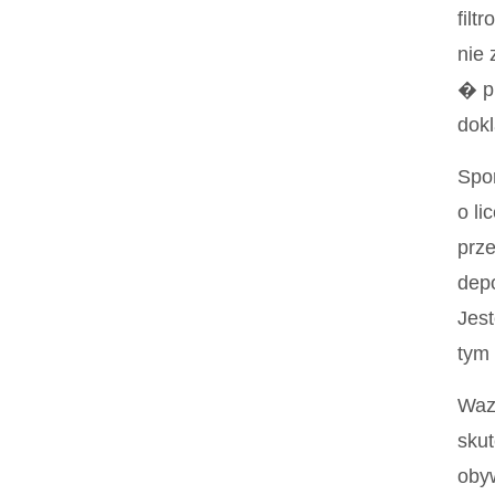
filt
nie 
� pr
dokl
Spor
o li
prze
depo
Jest
tym 
Wazn
skut
obyw