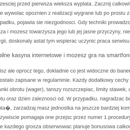
zesciej przed pierwsza wieksza wyplata. Zacznij calkow
 wywolac opoznien z realizacji wygrane lub po prostu 
padku, pojawia sie niezgodnosci. Gdy techniki prowadzo
za i mozesz towarzysza jego lub jej jasne przyczyny, nie
gii, doskonaly astat tym wspierac uczynic praca serwis
ilne kasyna internetowe i mozesz gra na smartfon
sz ale oprocz tego, dokladnie co jest widoczne do banerz
zostalo zapisane w regulaminie. Kazdy dodatkowy cech
nki obrotu (wager), tanszy rozszczepiac, limity stawek, 
tu oraz dzien zaleznosci od. W przypadku, nagradzac 
ta�, zarzadzaj masz jednostka na jeszcze bardziej kom
zywiscie pomagaja one przejsc przez numer 1 procedury 
e kazdego grosza obserwowac planuje bonusowa calkowic