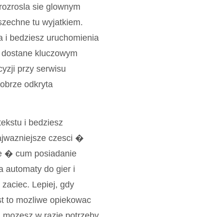
rozrosla sie glownym
zechne tu wyjatkiem.
a i bedziesz uruchomienia
na dostane kluczowym
zji przy serwisu
dobrze odkryta
ekstu i bedziesz
ajwazniejsze czesci �
zne � cum posiadanie
a automaty do gier i
zaciec. Lepiej, gdy
st to mozliwe opiekowac
 i mozesz w razie potrzeby