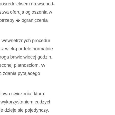
o posrednictwem na wschod-
twa oferuja ogloszenia w
otrzeby � ograniczenia
z wewnetrznych procedur
z wiek-portfele normalnie
moga bawic wiecej godzin.
ieconej platnosciom. W
c zdania pytajacego
rdowa cwiczenia, ktora
d wykorzystaniem cudzych
e dzieje sie pojedynczy,