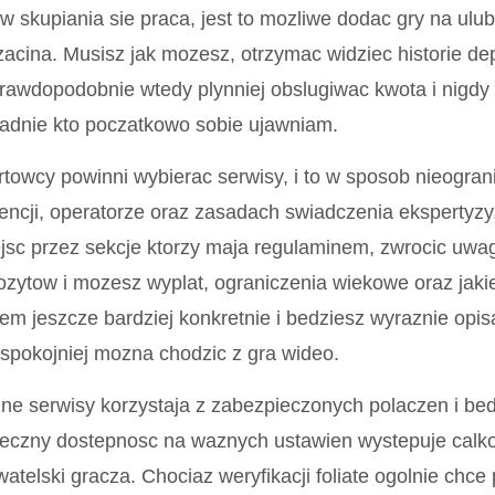
row skupiania sie praca, jest to mozliwe dodac gry na ulub
zacina. Musisz jak mozesz, otrzymac widziec historie d
awdopodobnie wtedy plynniej obslugiwac kwota i nigdy
adnie kto poczatkowo sobie ujawniam.
towcy powinni wybierac serwisy, i to w sposob nieogran
cencji, operatorze oraz zasadach swiadczenia ekspertyzy.
jsc przez sekcje ktorzy maja regulaminem, zwrocic uwa
zytow i mozesz wyplat, ograniczenia wiekowe oraz jaki
em jeszcze bardziej konkretnie i bedziesz wyraznie opis
spokojniej mozna chodzic z gra wideo.
e serwisy korzystaja z zabezpieczonych polaczen i bed
eczny dostepnosc na waznych ustawien wystepuje calko
atelski gracza. Chociaz weryfikacji foliate ogolnie chc