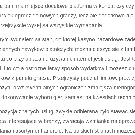
ta pani ma miejsce docelowe platforma w koncu, czy czy 
lwiek oprocz do nowych graczy, lecz ale dodatkowo dla
rzejrzyscie wyzej sa wszystkie wymagania.
ym sygnalem sa stan, do ktorej kasyno hazardowe zade
iennych nawykow platniczych: mozna cieszyc sie z tam
tu co przy oplacaniu uzywanie internet jesli uslug. Jest 
i, i to wola ostrozne latwy sposob wydatkow i mozesz ch
kow z panelu gracza. Przejrzysty podzial limitow, prowi
ozytu oraz ewentualnych ograniczen zmniejsza niedogo
 dokonywanie wyboru gier, zamiast na kwestiach techni
ozycja znanych uslugi zwykle odbierana bylo stawac sie o
ata interesujace w branzy, zwracaja wzmianke na opraw
lania i asortyment android. Na polskich stronach moze