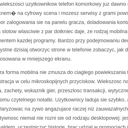
wiekszosci uzytkownikow telefon komorkowy juz dawno 
nem� na cyfrowy scena i mozesz serwisy z grami pows
r zalogowania sie na panelu gracza, doladowania kont
a slotow wlasciwie z par dotkniec daje, ze rodzaj mobil
entem kazdej programy. Bardzo przy podejmowaniu decy
ystne dzisiaj otworzyc strone w telefonie zobaczyc, jak 
tosowana w mniejszego ekranu.
a forma mobilna nie zmusza do ciaglego powiekszania t
stracja w celu mikroskopijnych przyciskow. Wiekszosc n
, zachety, wskaznik gier, przeszlosc transakcji, wytyc
omu czytelnego notatki. Uzytkownicy laduja sie szybko, 
laryzowac na zywo angazujace raczej niz zauwazalnych 
tywnosc niemal nie rozni sie od rodzaju desktopowej: je
saldem, uczestniczyc historie, brac udzial w promocjach