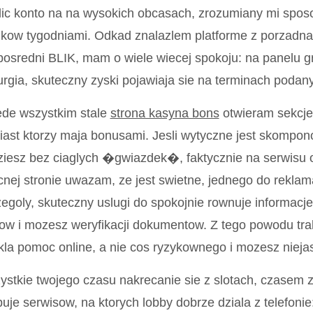
lic konto na na wysokich obcasach, zrozumiany mi spos
kow tygodniami. Odkad znalazlem platforme z porzadna
osredni BLIK, mam o wiele wiecej spokoju: na panelu g
urgia, skuteczny zyski pojawiaja sie na terminach podan
ede wszystkim stale
strona kasyna bons
otwieram sekcje
ast ktorzy maja bonusami. Jesli wytyczne jest skompon
iesz bez ciaglych �gwiazdek�, faktycznie na serwisu o
nej stronie uwazam, ze jest swietne, jednego do rekla
egoly, skuteczny uslugi do spokojnie rownuje informacj
tow i mozesz weryfikacji dokumentow. Z tego powodu trak
la pomoc online, a nie cos ryzykownego i mozesz nieja
stkie twojego czasu nakrecanie sie z slotach, czasem 
uje serwisow, na ktorych lobby dobrze dziala z telefonie