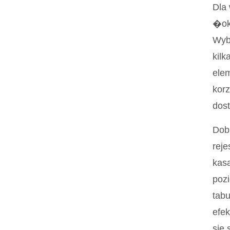
Dla 
�ok
Wybo
kilk
elem
korz
dos
Dobr
reje
kasa
pozi
tabu
efek
sie 