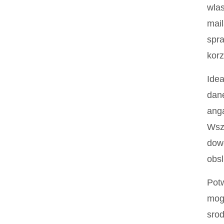
wlas
mail
spra
korz
Idea
dane
anga
Wszy
dowo
obsl
Potw
mogl
srod