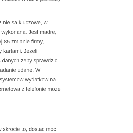
 nie sa kluczowe, w
e wykonana. Jest madre,
j 85 zmianie firmy,
 kartami. Jezeli
c danych zeby sprawdzic
iadanie udane. W
h systemow wydatkow na
ternetowa z telefonie moze
w skrocie to, dostac moc