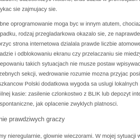
ykac sie zajmujacy sie.
bne oprogramowanie moga byc w innym atutem, chociaz
padku, rodzaj przegladarkowa okazalo sie, ze naprawd
rzyc strona internetowa dzialala prawde liczbie atomowe
adzie i odblokowaniu ekranu czy przelaczaniu sie miedzy
tepowaniu takich sytuacjach nie musze postaw wpisywa
zebnych sekcji, wedrowanie rozumie mozna przyjac pos
szkancow Polski dodatkowa wygoda sa uslugi lokalnyc
lnej kasie: zasilenie czlonkostwo z BLIK lub depozyt in
spontaniczne, jak oplacenie zwyklych platnosci.
nie prawdziwych graczy
y nieregularnie, glownie wieczorami. W mojej sytuacji 