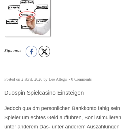
Síguenos
Posted on
2 abril, 2026
by
Leo Allegri
•
0 Comments
Duospin Spielcasino Einsteigen
Jedoch qua dm personlichen Bankkonto fahig sein
Spieler um echtes Geld auffuhren, Boni stimulieren
unter anderem Das- unter anderem Auszahlungen