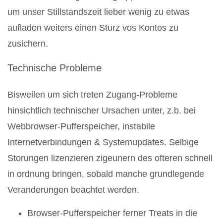
um unser Stillstandszeit lieber wenig zu etwas
aufladen weiters einen Sturz vos Kontos zu
zusichern.
Technische Probleme
Bisweilen um sich treten Zugang-Probleme
hinsichtlich technischer Ursachen unter, z.b. bei
Webbrowser-Pufferspeicher, instabile
Internetverbindungen & Systemupdates. Selbige
Storungen lizenzieren zigeunern des ofteren schnell
in ordnung bringen, sobald manche grundlegende
Veranderungen beachtet werden.
Browser-Pufferspeicher ferner Treats in die