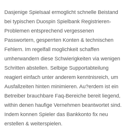
Dasjenige Spielsaal ermoglicht schnelle Beistand
bei typischen Duospin Spielbank Registrieren-
Problemen entsprechend vergessenen
Passwortern, gesperrten Konten & technischen
Fehlern. Im regelfall moglichkeit schaffen
umherwandern diese Schwierigkeiten via wenigen
Schritten abstellen. Selbige Supportabteilung
reagiert einfach unter anderem kenntnisreich, um
Ausfallzeiten hinten minimieren. Au?erdem ist ein
Betreiber brauchbare Faq-Bereiche bereit liegend,
within denen haufige Vernehmen beantwortet sind.
Indem konnen Spieler das Bankkonto fix neu
erstellen & weiterspielen.