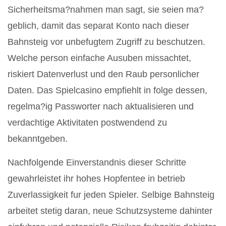
Sicherheitsma?nahmen man sagt, sie seien ma?
geblich, damit das separat Konto nach dieser
Bahnsteig vor unbefugtem Zugriff zu beschutzen.
Welche person einfache Ausuben missachtet,
riskiert Datenverlust und den Raub personlicher
Daten. Das Spielcasino empfiehlt in folge dessen,
regelma?ig Passworter nach aktualisieren und
verdachtige Aktivitaten postwendend zu
bekanntgeben.
Nachfolgende Einverstandnis dieser Schritte
gewahrleistet ihr hohes Hopfentee in betrieb
Zuverlassigkeit fur jeden Spieler. Selbige Bahnsteig
arbeitet stetig daran, neue Schutzsysteme dahinter