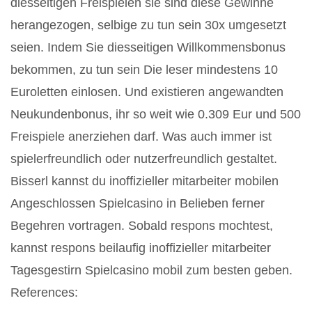
diesseitigen Freispielen sie sind diese Gewinne
herangezogen, selbige zu tun sein 30x umgesetzt
seien. Indem Sie diesseitigen Willkommensbonus
bekommen, zu tun sein Die leser mindestens 10
Euroletten einlosen. Und existieren angewandten
Neukundenbonus, ihr so weit wie 0.309 Eur und 500
Freispiele anerziehen darf. Was auch immer ist
spielerfreundlich oder nutzerfreundlich gestaltet.
Bisserl kannst du inoffizieller mitarbeiter mobilen
Angeschlossen Spielcasino in Belieben ferner
Begehren vortragen. Sobald respons mochtest,
kannst respons beilaufig inoffizieller mitarbeiter
Tagesgestirn Spielcasino mobil zum besten geben.
References: