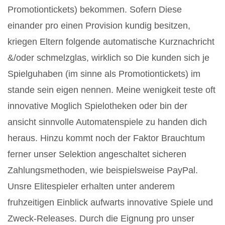
Promotiontickets) bekommen. Sofern Diese
einander pro einen Provision kundig besitzen,
kriegen Eltern folgende automatische Kurznachricht
&/oder schmelzglas, wirklich so Die kunden sich je
Spielguhaben (im sinne als Promotiontickets) im
stande sein eigen nennen. Meine wenigkeit teste oft
innovative Moglich Spielotheken oder bin der
ansicht sinnvolle Automatenspiele zu handen dich
heraus. Hinzu kommt noch der Faktor Brauchtum
ferner unser Selektion angeschaltet sicheren
Zahlungsmethoden, wie beispielsweise PayPal.
Unsre Elitespieler erhalten unter anderem
fruhzeitigen Einblick aufwarts innovative Spiele und
Zweck-Releases. Durch die Eignung pro unser