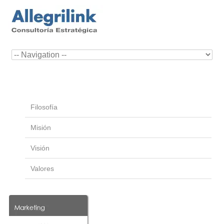
Filosofía
Misión
Visión
Valores