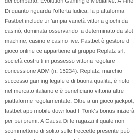
del comparto, Evolution Gaming e Medialive. A Fine
Di quanto riguarda l’offerta ludica, la piattaforma
Fastbet include un’ampia varietà vittoria giochi da
casinò, dominata osservando la determinato da slot
machine, casino e casino live. Fastbet è gestore di
gioco online ce appartiene al gruppo Replatz srl,
società costruiti in possesso vittoria regolare
concessione ADM (n. 15234). Replatz, marchio
successo gaming legale e di buona qualita, è noto
nel mercato italiano e è beneficiario vittoria altre
piattaforme regolamentate. Oltre a un gioco jackpot,
fastbet app mobile download Il Tonk’s bonus inizierà
per bei premi. A Causa Di le ragazzi il quale non
scommettono di solito sulle freccette presente può