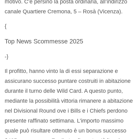
motivo. C’è persino la posta ordinaria, all’indirizzo
canale Quartiere Cremona, 5 – Rosà (Vicenza).
{
Top News Scommesse 2025
-}
Il profitto, hanno vinto la di essi separazione e
assicurano successo puntare costruiti in abitazione
durante il turno delle Wild Card. A questo punto,
mediante la possibilità vittoria rimanere a abitazione
nel Divisional Round ove i Bills e i Chiefs perdono
presente raffinato settimana. L’importo massimo
quale può risultare ottenuto è un bonus successo