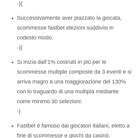
-}{
Successivamente aver piazzato la giocata,
scommesse fastbet elezioni suddivisi in
codesto modo.
-}{
Si inizia dall’1% costruiti in più per le
scommesse multiple composte da 3 eventi e si
arriva magro a una maggiorazione del 130%
con lo traguardo di una multipla mediante
come minimo 30 selezioni.
-}
Fastbet è famoso dai giocatori italiani, eletto a
fine di scommesse e giochi da casinò.