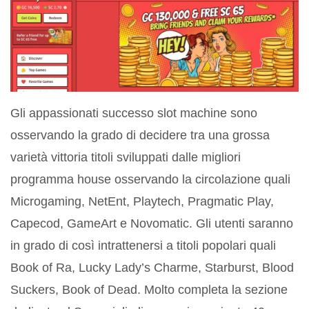
Gli appassionati successo slot machine sono
osservando la grado di decidere tra una grossa
varietà vittoria titoli sviluppati dalle migliori
programma house osservando la circolazione quali
Microgaming, NetEnt, Playtech, Pragmatic Play,
Capecod, GameArt e Novomatic. Gli utenti saranno
in grado di così intrattenersi a titoli popolari quali
Book of Ra, Lucky Lady’s Charme, Starburst, Blood
Suckers, Book of Dead. Molto completa la sezione