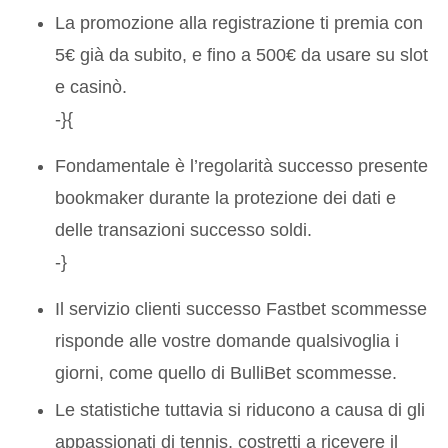
La promozione alla registrazione ti premia con
5€ già da subito, e fino a 500€ da usare su slot
e casinò.
-}{
Fondamentale è l’regolarità successo presente
bookmaker durante la protezione dei dati e
delle transazioni successo soldi.
-}
Il servizio clienti successo Fastbet scommesse
risponde alle vostre domande qualsivoglia i
giorni, come quello di BulliBet scommesse.
Le statistiche tuttavia si riducono a causa di gli
appassionati di tennis, costretti a ricevere il