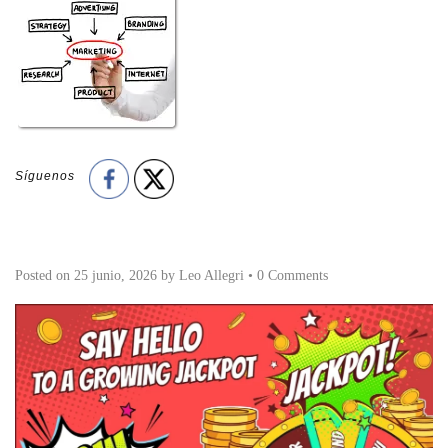
Síguenos
Posted on
25 junio, 2026
by
Leo Allegri
•
0 Comments