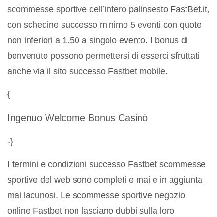
scommesse sportive dell’intero palinsesto FastBet.it,
con schedine successo minimo 5 eventi con quote
non inferiori a 1.50 a singolo evento. I bonus di
benvenuto possono permettersi di esserci sfruttati
anche via il sito successo Fastbet mobile.
{
Ingenuo Welcome Bonus Casinò
-}
I termini e condizioni successo Fastbet scommesse
sportive del web sono completi e mai e in aggiunta
mai lacunosi. Le scommesse sportive negozio
online Fastbet non lasciano dubbi sulla loro