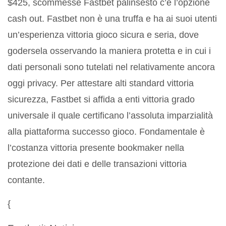
$425, scommesse Fastbet palinsesto c’è l’opzione
cash out. Fastbet non è una truffa e ha ai suoi utenti
un’esperienza vittoria gioco sicura e seria, dove
godersela osservando la maniera protetta e in cui i
dati personali sono tutelati nel relativamente ancora
oggi privacy. Per attestare alti standard vittoria
sicurezza, Fastbet si affida a enti vittoria grado
universale il quale certificano l’assoluta imparzialità
alla piattaforma successo gioco. Fondamentale è
l’costanza vittoria presente bookmaker nella
protezione dei dati e delle transazioni vittoria
contante.
{