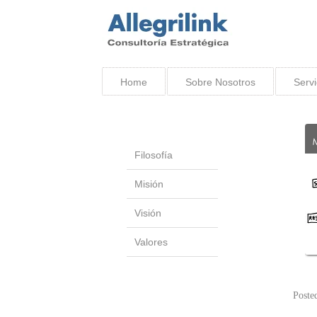
Home
Sobre Nosotros
Servi
Filosofía
Misión
Visión
Valores
Poste