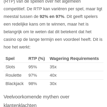
(RTP) van de spellen over het algemeen
competitief. De RTP kan variëren per spel, maar ligt
meestal tussen de
92% en 97%
. Dit geeft spelers
een redelijke kans om te winnen, maar het is
belangrijk om te weten dat dit betekent dat het
casino op de lange termijn een voordeel heeft. Dit is
hoe het werkt:
Spel
RTP (%)
Wagering Requirements
Slots
95%
35x
Roulette
97%
40x
Blackjack
98%
30x
Veelvoorkomende mythen over
klantenklachten