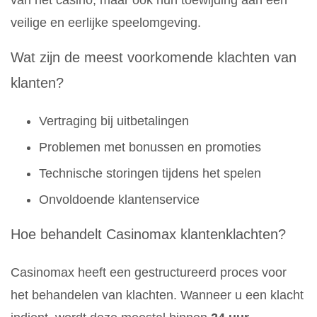
van het casino, maar ook hun toewijding aan een
veilige en eerlijke speelomgeving.
Wat zijn de meest voorkomende klachten van
klanten?
Vertraging bij uitbetalingen
Problemen met bonussen en promoties
Technische storingen tijdens het spelen
Onvoldoende klantenservice
Hoe behandelt Casinomax klantenklachten?
Casinomax heeft een gestructureerd proces voor
het behandelen van klachten. Wanneer u een klacht