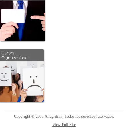
Copyright © 2013 Allegrilink. Todos los derechos reservados.
View Full Site