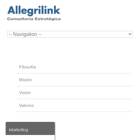
Filosofía
Misión
Visión
Valores