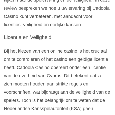
kijken naar de spelervaring en de veiligheid. In deze
review bespreken we hoe u uw ervaring bij Cadoola
Casino kunt verbeteren, met aandacht voor
licenties, veiligheid en eerlijke kansen.
Licentie en Veiligheid
Bij het kiezen van een online casino is het cruciaal
om te controleren of het casino een geldige licentie
heeft. Cadoola Casino opereert onder een licentie
van de overheid van Cyprus. Dit betekent dat ze
zich moeten houden aan strikte regels en
voorschriften, wat bijdraagt aan de veiligheid van de
spelers. Toch is het belangrijk om te weten dat de
Nederlandse Kansspelautoriteit (KSA) geen