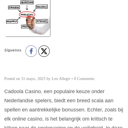
Síguenos
Posted on
31 mayo, 2025
by
Leo Allegri
•
0 Comments
Cadoola Casino, een populaire keuze onder
Nederlandse spelers, biedt een breed scala aan
spellen en aantrekkelijke bonussen. Echter, zoals bij
elk online casino, is het belangrijk om kritisch te