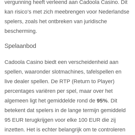
vergunning heeft verleend aan Cadoola Casino. Dit
kan risico’s met zich meebrengen voor Nederlandse
spelers, zoals het ontbreken van juridische
bescherming.
Spelaanbod
Cadoola Casino biedt een verscheidenheid aan
spellen, waaronder slotmachines, tafelspellen en
live dealer spellen. De RTP (Return to Player)
percentages variëren per spel, maar over het
algemeen ligt het gemiddelde rond de
95%
. Dit
betekent dat spelers in de lange termijn gemiddeld
95 EUR terugkrijgen voor elke 100 EUR die zij
inzetten. Het is echter belangrijk om te controleren