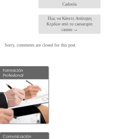
Cadoola
Πώς να Κάνετε Ανάληψη
Κερδών από το caesarspin
casino
→
Sorry, comments are closed for this post.