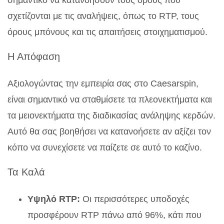
σημαντικό να κατανοήσουν τους όρους που
σχετίζονται με τις αναλήψεις, όπως το RTP, τους
όρους μπόνους και τις απαιτήσεις στοιχηματισμού.
Η Απόφαση
Αξιολογώντας την εμπειρία σας στο Caesarspin,
είναι σημαντικό να σταθμίσετε τα πλεονεκτήματα και
τα μειονεκτήματα της διαδικασίας ανάληψης κερδών.
Αυτό θα σας βοηθήσει να κατανοήσετε αν αξίζει τον
κόπο να συνεχίσετε να παίζετε σε αυτό το καζίνο.
Τα Καλά
Υψηλό RTP:
Οι περισσότερες υποδοχές
προσφέρουν RTP πάνω από 96%, κάτι που