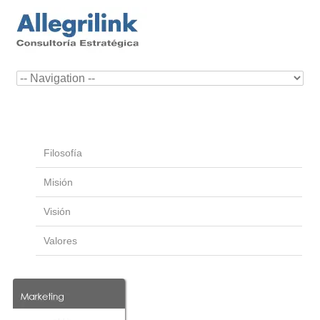
Filosofía
Misión
Visión
Valores