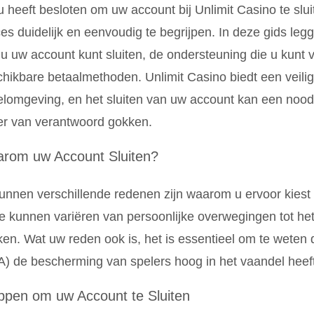
u heeft besloten om uw account bij Unlimit Casino te sluit
es duidelijk en eenvoudig te begrijpen. In deze gids legg
u uw account kunt sluiten, de ondersteuning die u kunt
hikbare betaalmethoden. Unlimit Casino biedt een veili
lomgeving, en het sluiten van uw account kan een noodza
er van verantwoord gokken.
rom uw Account Sluiten?
unnen verschillende redenen zijn waarom u ervoor kiest 
 kunnen variëren van persoonlijke overwegingen tot het 
en. Wat uw reden ook is, het is essentieel om te weten d
) de bescherming van spelers hoog in het vaandel heeft
ppen om uw Account te Sluiten