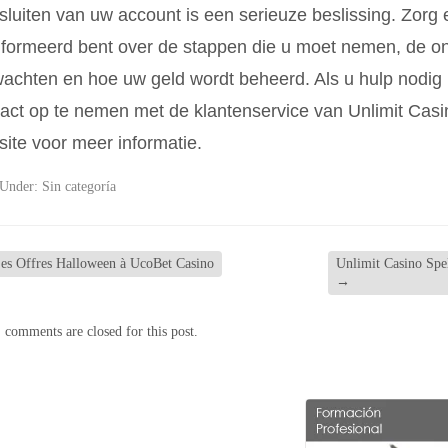
sluiten van uw account is een serieuze beslissing. Zorg 
formeerd bent over de stappen die u moet nemen, de on
achten en hoe uw geld wordt beheerd. Als u hulp nodig 
act op te nemen met de klantenservice van Unlimit Cas
ite voor meer informatie.
 Under:
Sin categoría
es Offres Halloween à UcoBet Casino
Unlimit Casino Spe
→
 comments are closed for this post.