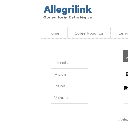
Home
Sobre Nosotros
Servi
Filosofía
Misión
Visión
Valores
Poste