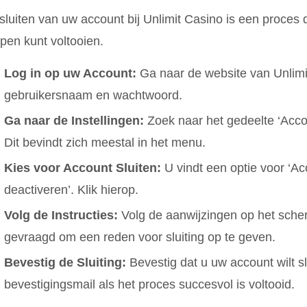
sluiten van uw account bij Unlimit Casino is een proces 
pen kunt voltooien.
Log in op uw Account:
Ga naar de website van Unlimi
gebruikersnaam en wachtwoord.
Ga naar de Instellingen:
Zoek naar het gedeelte ‘Account
Dit bevindt zich meestal in het menu.
Kies voor Account Sluiten:
U vindt een optie voor ‘Acc
deactiveren’. Klik hierop.
Volg de Instructies:
Volg de aanwijzingen op het sche
gevraagd om een reden voor sluiting op te geven.
Bevestig de Sluiting:
Bevestig dat u uw account wilt s
bevestigingsmail als het proces succesvol is voltooid.