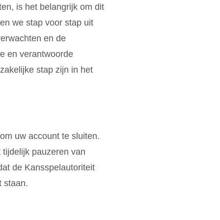
en, is het belangrijk om dit
en we stap voor stap uit
 verwachten en de
ge en verantwoorde
kelijke stap zijn in het
om uw account te sluiten.
tijdelijk pauzeren van
at de Kansspelautoriteit
 staan.