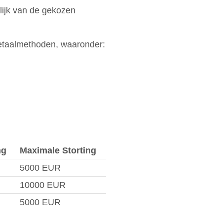
lijk van de gekozen
betaalmethoden, waaronder:
ng
Maximale Storting
5000 EUR
10000 EUR
5000 EUR