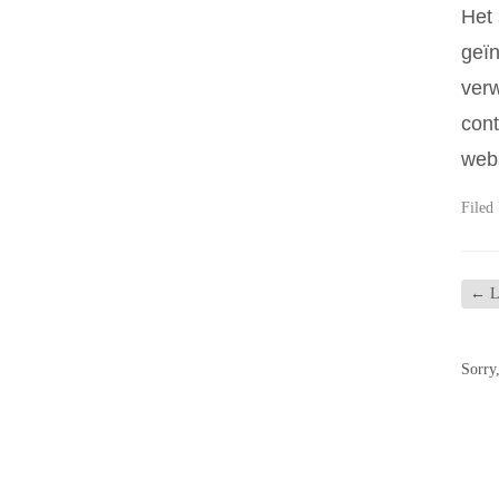
Het 
geïn
verw
cont
webs
Filed
←
L
Sorry,