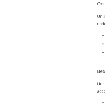
Ond
Unli
onde
Bet
Het 
acco