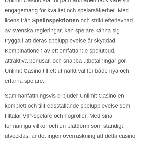
Unlimit Casino står ut på marknaden tack vare sitt
engagemang för kvalitet och spelarsäkerhet. Med
licens från
Spelinspektionen
och strikt efterlevnad
av svenska regleringar, kan spelare känna sig
trygga i att deras spelupplevelse är skyddad.
Kombinationen av ett omfattande spelutbud,
attraktiva bonusar, och snabba utbetalningar gör
Unlimit Casino till ett utmärkt val för både nya och
erfarna spelare.
Sammanfattningsvis erbjuder Unlimit Casino en
komplett och tillfredsställande spelupplevelse som
tilltalar VIP-spelare och högroller. Med sina
förmånliga villkor och en plattform som ständigt
utvecklas, är det ingen överraskning att detta casino