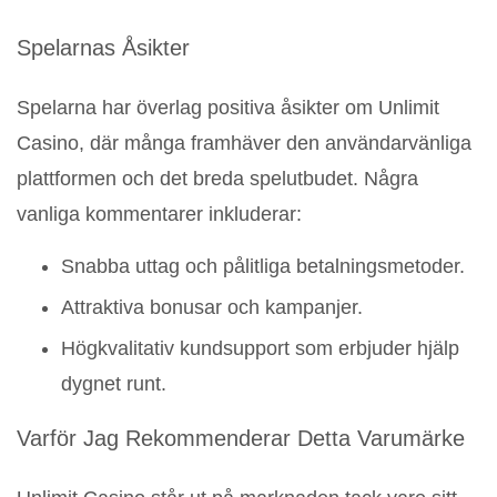
Spelarnas Åsikter
Spelarna har överlag positiva åsikter om Unlimit
Casino, där många framhäver den användarvänliga
plattformen och det breda spelutbudet. Några
vanliga kommentarer inkluderar:
Snabba uttag och pålitliga betalningsmetoder.
Attraktiva bonusar och kampanjer.
Högkvalitativ kundsupport som erbjuder hjälp
dygnet runt.
Varför Jag Rekommenderar Detta Varumärke