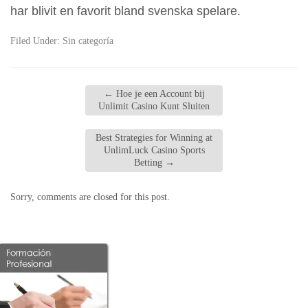
har blivit en favorit bland svenska spelare.
Filed Under:
Sin categoría
←
Hoe je een Account bij
Unlimit Casino Kunt Sluiten
Best Strategies for Winning at
UnlimLuck Casino Sports
Betting
→
Sorry, comments are closed for this post.