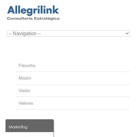
Filosofía
Misión
Visión
Valores