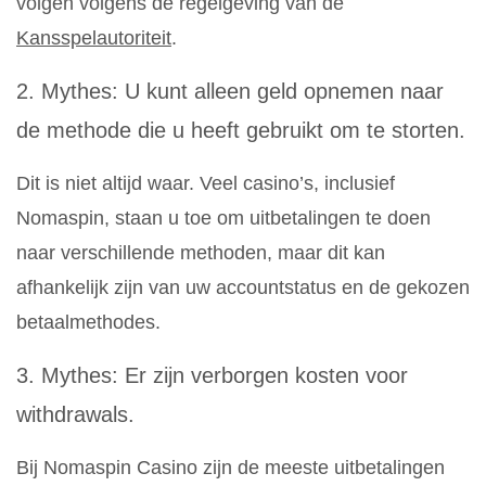
volgen volgens de regelgeving van de
Kansspelautoriteit
.
2. Mythes: U kunt alleen geld opnemen naar
de methode die u heeft gebruikt om te storten.
Dit is niet altijd waar. Veel casino’s, inclusief
Nomaspin, staan u toe om uitbetalingen te doen
naar verschillende methoden, maar dit kan
afhankelijk zijn van uw accountstatus en de gekozen
betaalmethodes.
3. Mythes: Er zijn verborgen kosten voor
withdrawals.
Bij Nomaspin Casino zijn de meeste uitbetalingen