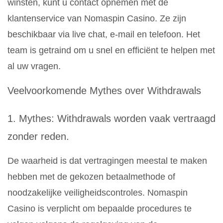
winsten, kunt u contact opnemen met de
klantenservice van Nomaspin Casino. Ze zijn
beschikbaar via live chat, e-mail en telefoon. Het
team is getraind om u snel en efficiënt te helpen met
al uw vragen.
Veelvoorkomende Mythes over Withdrawals
1. Mythes: Withdrawals worden vaak vertraagd
zonder reden.
De waarheid is dat vertragingen meestal te maken
hebben met de gekozen betaalmethode of
noodzakelijke veiligheidscontroles. Nomaspin
Casino is verplicht om bepaalde procedures te