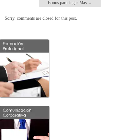
Bonos para Jugar Más
→
Sorry, comments are closed for this post.