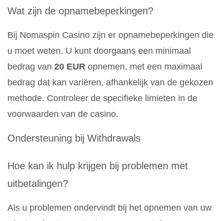
Wat zijn de opnamebeperkingen?
Bij Nomaspin Casino zijn er opnamebeperkingen die
u moet weten. U kunt doorgaans een minimaal
bedrag van
20 EUR
opnemen, met een maximaal
bedrag dat kan variëren, afhankelijk van de gekozen
methode. Controleer de specifieke limieten in de
voorwaarden van de casino.
Ondersteuning bij Withdrawals
Hoe kan ik hulp krijgen bij problemen met
uitbetalingen?
Als u problemen ondervindt bij het opnemen van uw