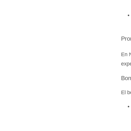
Pro
En N
expe
Bon
El b