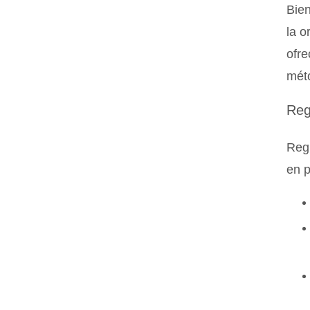
Bien
la o
ofre
méto
Reg
Regi
en p