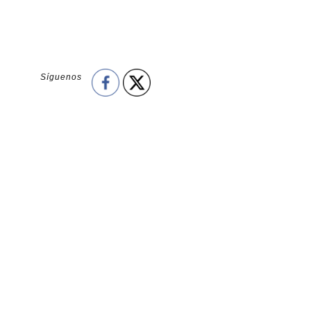
Síguenos