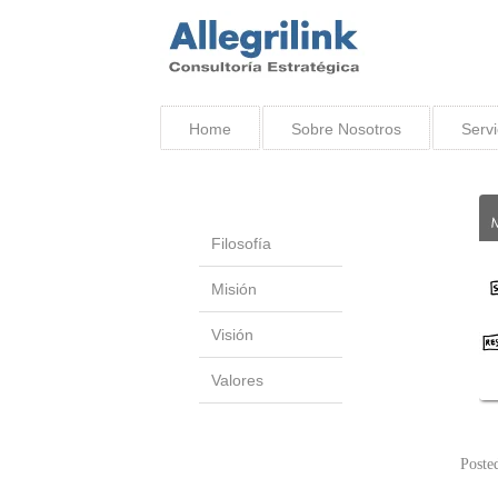
Home
Sobre Nosotros
Servi
Filosofía
Misión
Visión
Valores
Poste