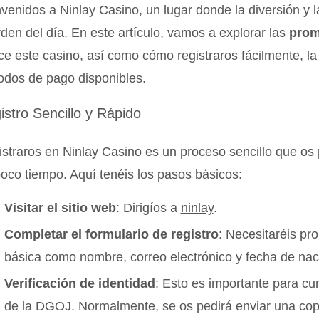
venidos a Ninlay Casino, un lugar donde la diversión y 
rden del día. En este artículo, vamos a explorar las
prom
ce este casino, así como cómo registraros fácilmente, la 
dos de pago disponibles.
istro Sencillo y Rápido
straros en Ninlay Casino es un proceso sencillo que os
oco tiempo. Aquí tenéis los pasos básicos:
Visitar el sitio web
: Dirigíos a
ninlay
.
Completar el formulario de registro
: Necesitaréis pr
básica como nombre, correo electrónico y fecha de nac
Verificación de identidad
: Esto es importante para cu
de la DGOJ. Normalmente, se os pedirá enviar una co