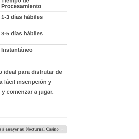
Tiempo de
Procesamiento
1-3 días hábiles
3-5 días hábiles
Instantáneo
ideal para disfrutar de
 fácil inscripción y
 y comenzar a jugar.
s à essayer au Nocturnal Casino
→