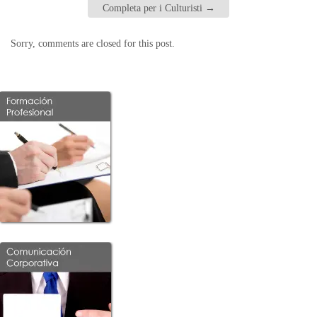
Completa per i Culturisti
→
Sorry, comments are closed for this post.