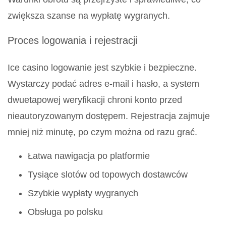
zwiększa szanse na wypłatę wygranych.
Proces logowania i rejestracji
Ice casino logowanie jest szybkie i bezpieczne.
Wystarczy podać adres e-mail i hasło, a system
dwuetapowej weryfikacji chroni konto przed
nieautoryzowanym dostępem. Rejestracja zajmuje
mniej niż minutę, po czym można od razu grać.
Łatwa nawigacja po platformie
Tysiące slotów od topowych dostawców
Szybkie wypłaty wygranych
Obsługa po polsku