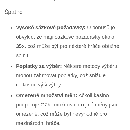
Špatné
Vysoké sázkové požadavky:
U bonusů je
obvyklé, že mají sázkové požadavky okolo
35x
, což může být pro některé hráče obtížné
splnit.
Poplatky za výběr:
Některé metody výběru
mohou zahrnovat poplatky, což snižuje
celkovou výši výhry.
Omezené množství měn:
Ačkoli kasino
podporuje CZK, možnosti pro jiné měny jsou
omezené, což může být nevýhodné pro
mezinárodní hráče.