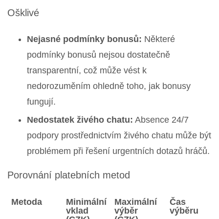
Ošklivé
Nejasné podmínky bonusů:
Některé
podmínky bonusů nejsou dostatečně
transparentní, což může vést k
nedorozuměním ohledně toho, jak bonusy
fungují.
Nedostatek živého chatu:
Absence 24/7
podpory prostřednictvím živého chatu může být
problémem při řešení urgentních dotazů hráčů.
Porovnání platebních metod
Metoda
Minimální
Maximální
Čas
vklad
výběr
výběru