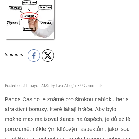
Síguenos
Posted on
31 mayo, 2025
by
Leo Allegri
•
0 Comments
Panda Casino je známé pro širokou nabídku her a
atraktivní bonusy, které lákají hráče. Aby bylo
možné maximalizovat šance na úspěch, je důležité
porozumět některým klíčovým aspektům, jako jsou