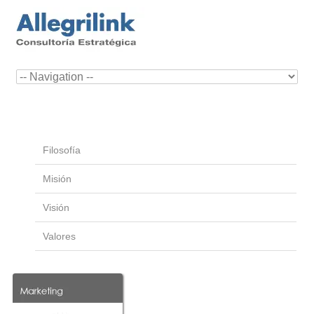
Filosofía
Misión
Visión
Valores