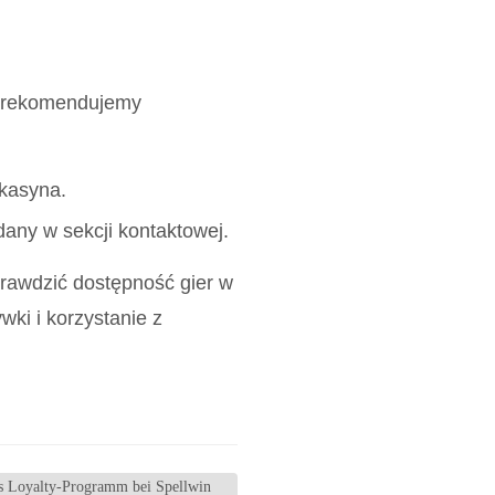
y, rekomendujemy
 kasyna.
any w sekcji kontaktowej.
rawdzić dostępność gier w
ki i korzystanie z
as Loyalty-Programm bei Spellwin