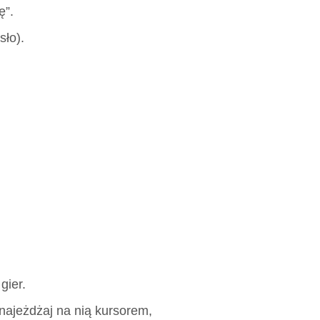
ę”.
ło).
gier.
 najeżdżaj na nią kursorem,