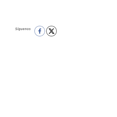
Síguenos